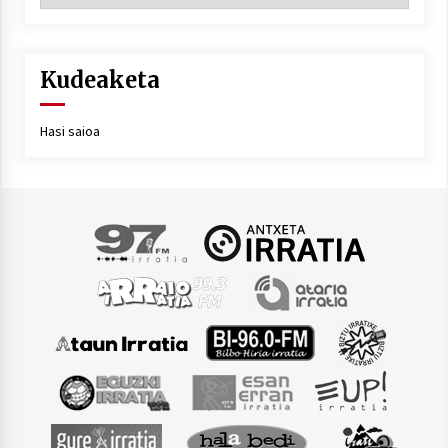
Kudeaketa
Hasi saioa