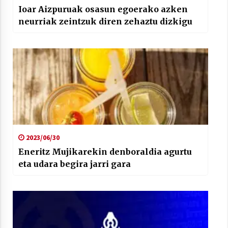
Ioar Aizpuruak osasun egoerako azken
neurriak zeintzuk diren zehaztu dizkigu
2023/06/30
Eneritz Mujikarekin denboraldia agurtu
eta udara begira jarri gara