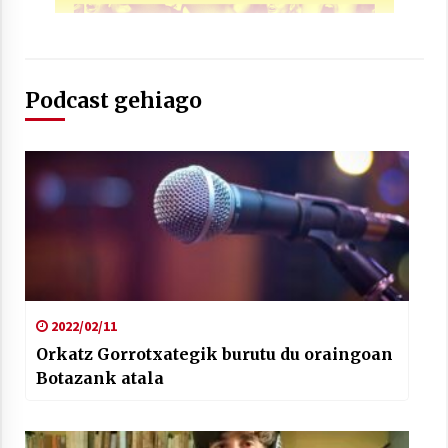
2021/07/01
Podcast gehiago
Arrosaren laburpen bideoa Hamaika
Telebistaren eskutik
2021/06/30
2022/02/11
Orkatz Gorrotxategik burutu du oraingoan
Botazank atala