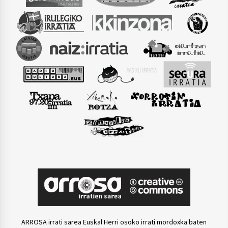
ARROSA irrati sarea Euskal Herri osoko irrati mordoxka baten