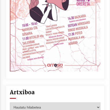
Artxiboa
Artxiboa