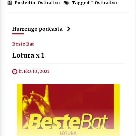
Posted in
Ostiraltxo
Tagged #
Ostiraltxo
Hurrengo podcasta
Berria egunkarian elkarrizketa
Arrosaren 20 urteez
Beste Bat
2021/07/06
Lotura x 1
Hala Bedi irratiko Hizpidea saioan
Arrosaren 20 urteez
lr. Eka 10 , 2023
2021/07/03
Zebrabidearen denboraldi amaiera
EHZtik