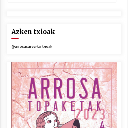
Azken txioak
@arrosasarea-ko txioak