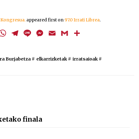
gezi-
teklak
bolumena
. Kongresua.
appeared first on
97.0 Irrati Librea
.
igotzeko
edo
cebook
Twitter
WhatsApp
Telegram
Line
Messenger
Email
Gmail
Share
jaisteko.
ra Burjabetza
#
elkarrizketak
#
irratsaioak
#
etako finala