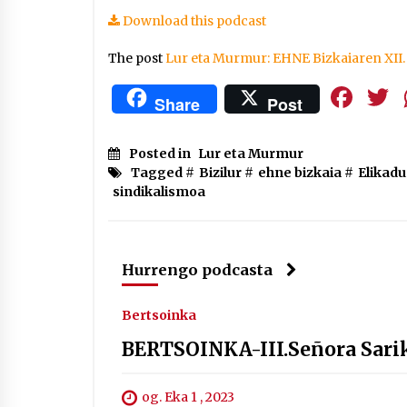
Download this podcast
The post
Lur eta Murmur: EHNE Bizkaiaren XII
Fa
Share
Post
Posted in
Lur eta Murmur
Tagged #
Bizilur
#
ehne bizkaia
#
Elikadu
sindikalismoa
Hurrengo podcasta
Bertsoinka
BERTSOINKA-III.Señora Sarik
og. Eka 1 , 2023