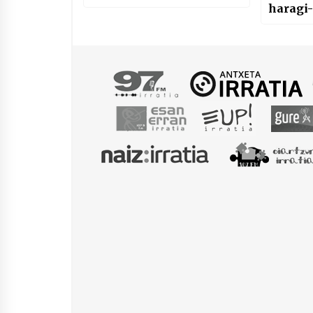
haragi
eraldatze
merkat
instalazio kol
berria.