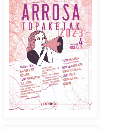
Azaroak 6 Iurretan Arrosa
sarearen IX. topaketak
2021/10/04
Berria egunkarian
elkarrizketa Arrosaren 20
urteez
2021/07/06
Arrosaren laburpen bideoa
Hamaika Telebistaren eskutik
2021/06/30