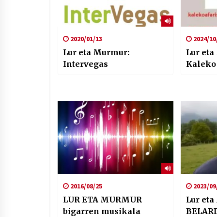
2020/01/13
2024/10
Lur eta Murmur:
Lur eta
Intervegas
2016/08/25
2023/09
LUR ETA MURMUR
Lur eta
bigarren musikala
BELARDI, Urd