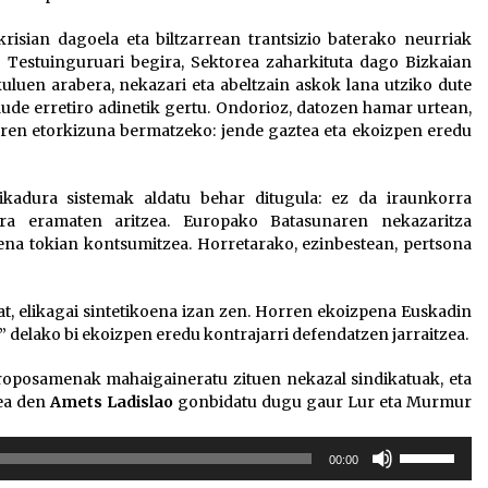
krisian dagoela eta biltzarrean trantsizio baterako neurriak
. Testuinguruari begira, Sektorea zaharkituta dago Bizkaian
uluen arabera, nekazari eta abeltzain askok lana utziko dute
e erretiro adinetik gertu. Ondorioz, datozen hamar urtean,
earen etorkizuna bermatzeko: jende gaztea eta ekoizpen eredu
ikadura sistemak aldatu behar ditugula: ez da iraunkorra
ra eramaten aritzea. Europako Batasunaren nekazaritza
dena tokian kontsumitzea. Horretarako, ezinbestean, pertsona
t, elikagai sintetikoena izan zen. Horren ekoizpena Euskadin
 delako bi ekoizpen eredu kontrajarri defendatzen jarraitzea.
oposamenak mahaigaineratu zituen nekazal sindikatuak, eta
dea den
Amets Ladislao
gonbidatu dugu gaur Lur eta Murmur
Erabili
00:00
gora/behera