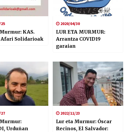
/25
2020/04/30
 Murmur: KAS.
LUR ETA MURMUR:
Kaleko Afari Solidarioak
Arrantza COVID19
garaian
/27
2022/11/23
 Murmur:
Lur eta Murmur: Óscar
uñan
Recinos, El Salvador: