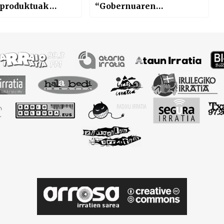
-produktuak
“Gobernuaren
ko eta
nekazaritza politika
uratzeko
dena inportatzea eta
ektibo
ekoizpena uztea da”.