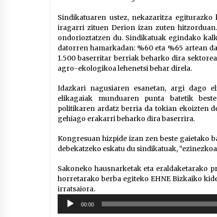
Sindikatuaren ustez, nekazaritza egiturazko 
iragarri zituen Derion izan zuten hitzorduan
ondorioztatzen du. Sindikatuak egindako kalk
datorren hamarkadan: %60 eta %65 artean daud
1.500 baserritar berriak beharko dira sektor
agro-ekologikoa lehenetsi behar direla.
Idazkari nagusiaren esanetan, argi dago el
elikagaiak munduaren punta batetik beste
politikaren ardatz berria da tokian ekoizten 
gehiago erakarri beharko dira baserrira.
Kongresuan hizpide izan zen beste gaietako ba
debekatzeko eskatu du sindikatuak, “ezinezkoa”
Sakoneko hausnarketak eta eraldaketarako pr
horretarako berba egiteko EHNE Bizkaiko ki
irratsaiora.
Soinu
00:00
erreproduzigailua