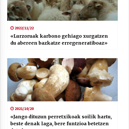
2022/11/22
«Lurzoruak karbono gehiago xurgatzen
du abereen bazkatze erregeneratiboaz»
2021/10/20
«Jango dituzun perretxikoak soilik hartu,
beste denak laga, bere funtzioa betetzen