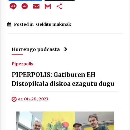
Line
Messenger
Email
Gmail
Share
Posted in
Gelditu makinak
Berria egunkarian elkarrizketa
Arrosaren 20 urteez
2021/07/06
Hurrengo podcasta
Hala Bedi irratiko Hizpidea saioan
Arrosaren 20 urteez
Piperpolis
2021/07/03
PIPERPOLIS: Gatiburen EH
Distopikala diskoa ezagutu dugu
ar. Ots 28 , 2023
Zebrabidearen denboraldi amaiera
EHZtik
2021/07/01