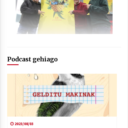
Arrosaren laburpen bideoa Hamaika
Telebistaren eskutik
2021/06/30
Podcast gehiago
2023/08/03