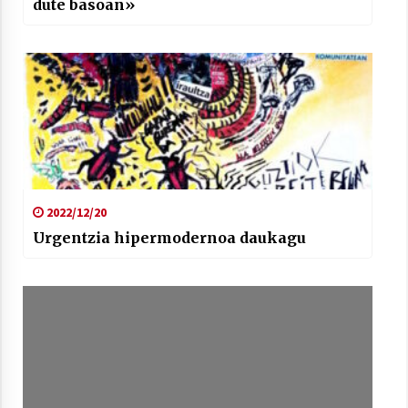
dute basoan»
2022/12/20
Urgentzia hipermodernoa daukagu