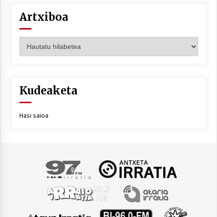
Artxiboa
Artxiboa
Kudeaketa
Hasi saioa