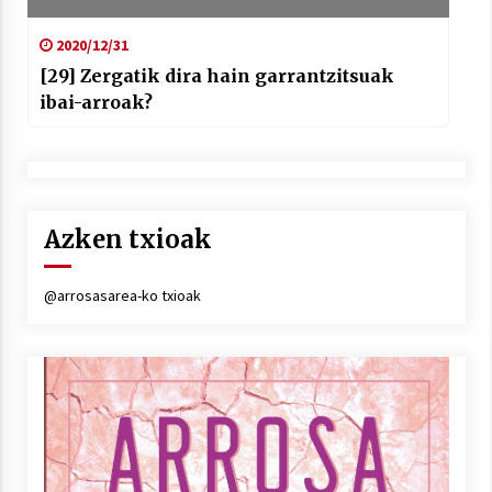
2020/12/31
[29] Zergatik dira hain garrantzitsuak
ibai-arroak?
Azken txioak
@arrosasarea-ko txioak