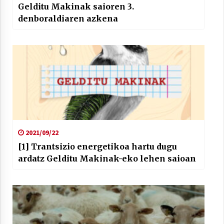
Gelditu Makinak saioren 3.
denboraldiaren azkena
2021/09/22
[1] Trantsizio energetikoa hartu dugu
ardatz Gelditu Makinak-eko lehen saioan