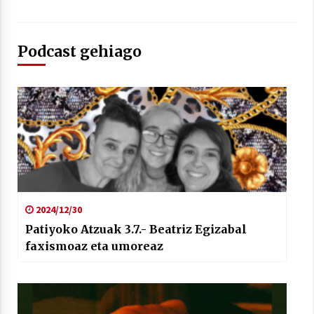
Podcast gehiago
2024/12/30
Patiyoko Atzuak 3.7.- Beatriz Egizabal
faxismoaz eta umoreaz