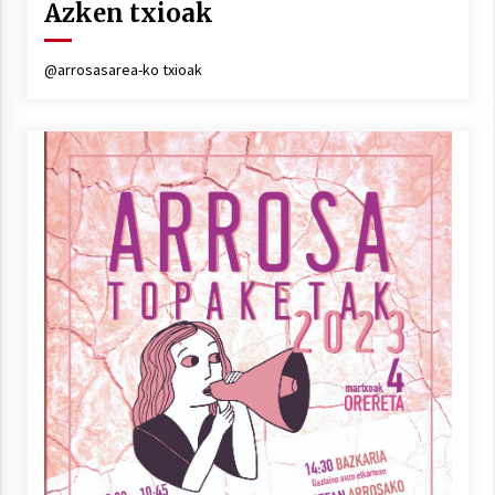
Azken txioak
@arrosasarea-ko txioak