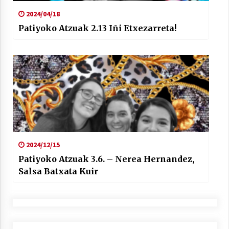
2024/04/18
Patiyoko Atzuak 2.13 Iñi Etxezarreta!
2024/12/15
Patiyoko Atzuak 3.6. – Nerea Hernandez,
Salsa Batxata Kuir