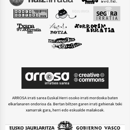
ARROSA irrati sarea Euskal Herri osoko irrati mordoxka baten
elkarlanaren ondorioa da. Bertan biltzen garen irrati gehienak txiki
xamarrak gara, herri edo eskualde mailakoak.