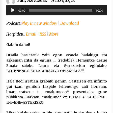
Patiyoko Atzuak
2023/02/23
Arrosa sareko IX. topaketak!
Soinu
2021/10/13
00:00
00:00
erreproduzigailua
Podcast:
Play in new window
|
Download
Azaroak 6 Iurretan Arrosa sarearen
IX. topaketak
Harpidetu:
Email
|
RSS
|
More
2021/10/04
Gabon danoi!
Segura irratian Arrosaren 20 urteez
Otsaila hasieratik zain egon zeatela badakigu eta
2021/07/22
azkenian iritsi da eguna … (redoble). Hementxe dezue
2matx saioko Laura eta Garazirekin egindako
LEHENENGO KOLABORAZIYO OFIZIZIALA!!!
Hala Bedi irratian grabatu genun, Gasteizen eta infinito
gai izan genitun hizpide lehenengo zati honetan:
Arrosari buruzko erreportaia
lmamarratxeua ta emakumeen* presentziaz gune
2021/07/16
publikota. Barkatu, emakume* ez E-EME-A-KA-U-EME-
E-E-ENE-ASTERISKO.
Bihar kolaboraziyuan bigarren zatia igoko degu, baina