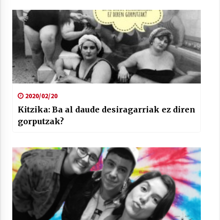
2020/02/20
Kitzika: Ba al daude desiragarriak ez diren
gorputzak?