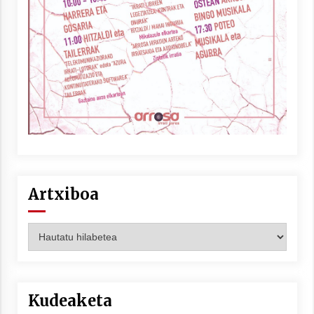
Artxiboa
Artxiboa
Kudeaketa