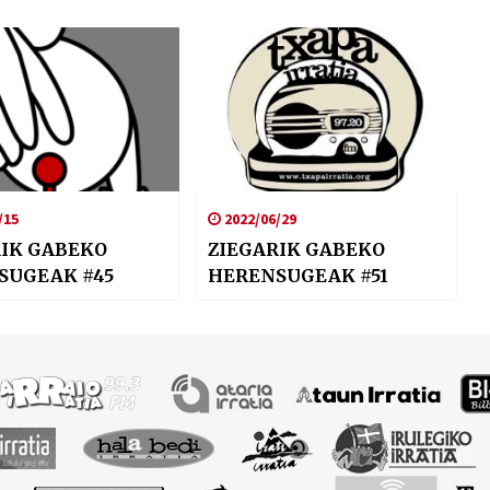
/15
2022/06/29
RIK GABEKO
ZIEGARIK GABEKO
SUGEAK #45
HERENSUGEAK #51