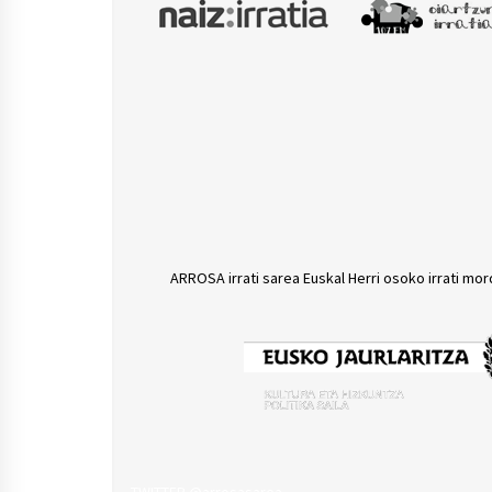
ARROSA irrati sarea Euskal Herri osoko irrati mor