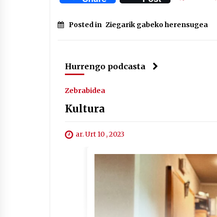
Posted in
Ziegarik gabeko herensugea
Hurrengo podcasta
Zebrabidea
Kultura
ar. Urt 10 , 2023