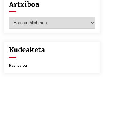
Artxiboa
Artxiboa
Kudeaketa
Hasi saioa