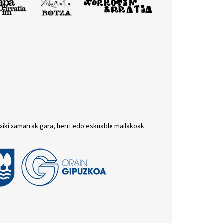
txiki xamarrak gara, herri edo eskualde mailakoak.