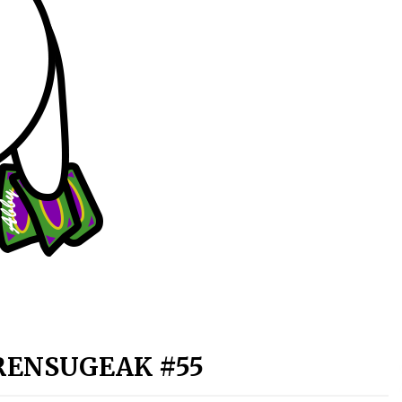
Arrosa sareko IX. topaketak!
2021/10/13
Arrosari buruzko erreportaia
2021/07/16
Zebrabidearen denboraldi
amaiera EHZtik
2021/07/01
RENSUGEAK #55