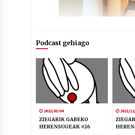
Podcast gehiago
2021/03/04
2021/12
ZIEGARIK GABEKO
ZIEGA
HERENSUGEAK #26
HEREN