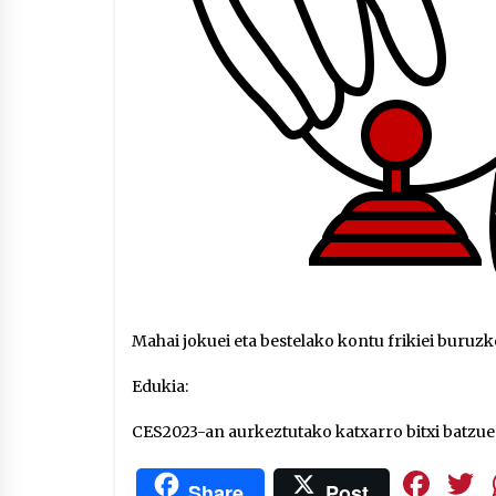
Mahai jokuei eta bestelako kontu frikiei buruzko
Edukia:
CES2023-an aurkeztutako katxarro bitxi batzue
Fa
Share
Post