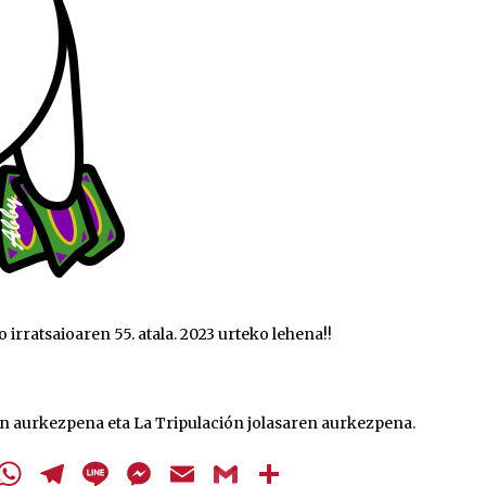
 irratsaioaren 55. atala. 2023 urteko lehena!!
n aurkezpena eta La Tripulación jolasaren aurkezpena.
cebook
Twitter
WhatsApp
Telegram
Line
Messenger
Email
Gmail
Share