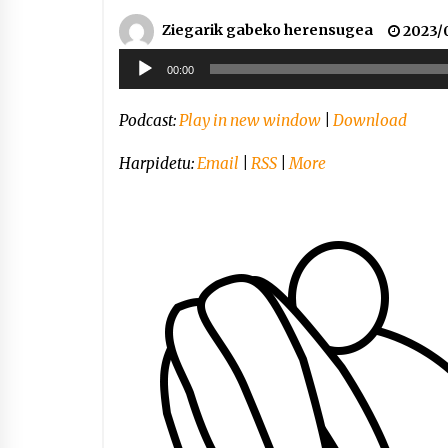
Ziegarik gabeko herensugea
2023/
Soinu
00:00
erreproduzigailua
Podcast:
Play in new window
|
Download
Harpidetu:
Email
|
RSS
|
More