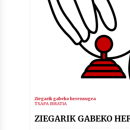
Arrosaren IX. Topaketak –
Mila esker guztioi!
2021/11/11
Segura irratian Arrosaren 20
urteez
2021/07/22
Hala Bedi irratiko Hizpidea
saioan Arrosaren 20 urteez
2021/07/03
Ziegarik gabeko herensugea
TXAPA IRRATIA
ZIEGARIK GABEKO HE