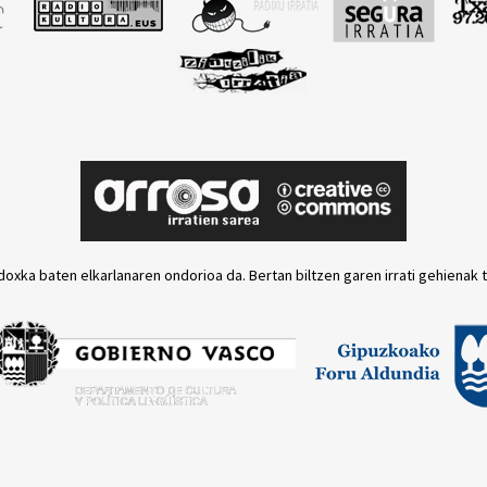
doxka baten elkarlanaren ondorioa da. Bertan biltzen garen irrati gehienak 