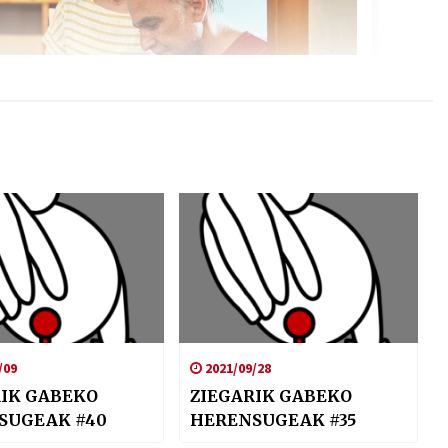
/09
2021/09/28
RIK GABEKO
ZIEGARIK GABEKO
SUGEAK #40
HERENSUGEAK #35