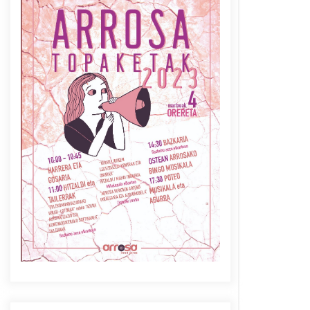
Azaroak 6 Iurretan Arrosa
sarearen IX. topaketak
2021/10/04
Berria egunkarian
elkarrizketa Arrosaren 20
urteez
2021/07/06
Arrosaren laburpen bideoa
Hamaika Telebistaren eskutik
2021/06/30