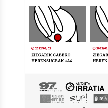
2022/03/02
2022/03
ZIEGARIK GABEKO
ZIEGA
HERENSUGEAK #44
HEREN