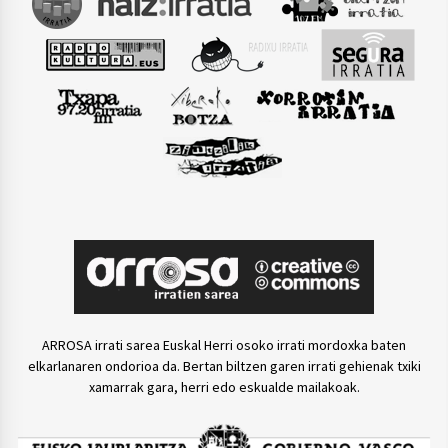
ARROSA irrati sarea Euskal Herri osoko irrati mordoxka baten
elkarlanaren ondorioa da. Bertan biltzen garen irrati gehienak txiki
xamarrak gara, herri edo eskualde mailakoak.