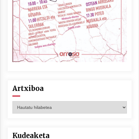
Artxiboa
Artxiboa
Kudeaketa