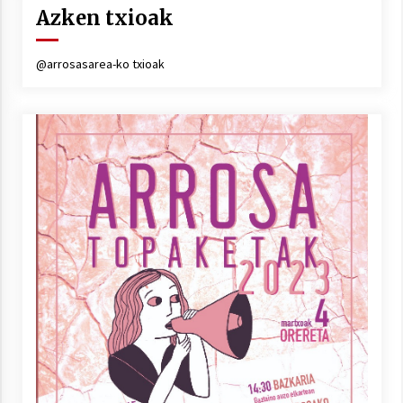
Azken txioak
@arrosasarea-ko txioak