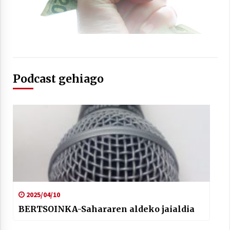
Arrosaren laburpen bideoa Hamaika
Podcast gehiago
Telebistaren eskutik
2021/06/30
2025/04/10
BERTSOINKA-Sahararen aldeko jaialdia