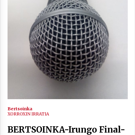
2021/11/25
Mahai-ingurua: irratia, podcastak
eta ondoren zer?
2021/11/12
Arrosaren IX. Topaketak – Mila
esker guztioi!
Bertsoinka
XORROXIN IRRATIA
2021/11/11
BERTSOINKA-Irungo Final-