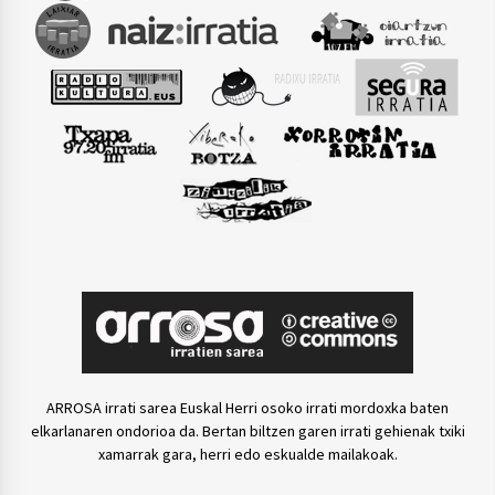
ARROSA irrati sarea Euskal Herri osoko irrati mordoxka baten
elkarlanaren ondorioa da. Bertan biltzen garen irrati gehienak txiki
xamarrak gara, herri edo eskualde mailakoak.