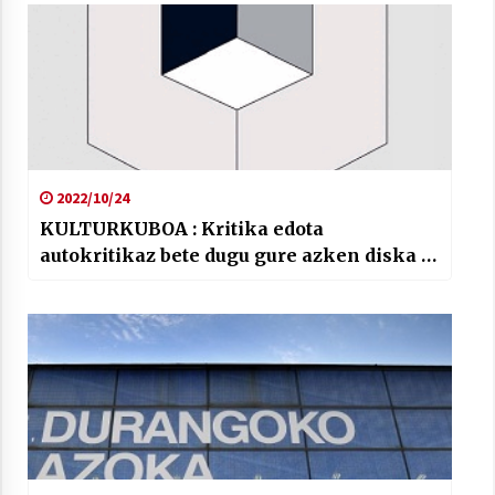
2022/10/24
KULTURKUBOA : Kritika edota
autokritikaz bete dugu gure azken diska …