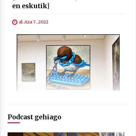
en eskutik]
al. Aza 7 , 2022
Arrosaren laburpen bideoa Hamaika
Telebistaren eskutik
2021/06/30
Podcast gehiago