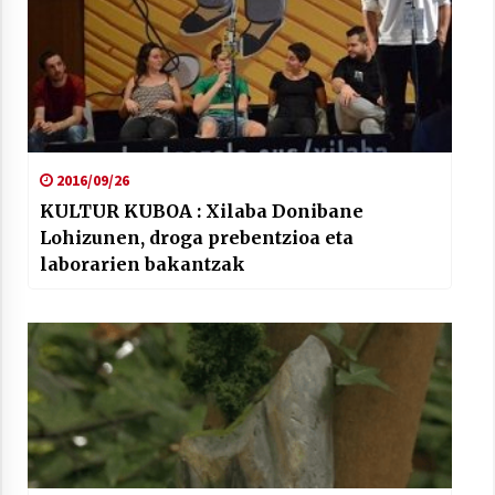
2016/09/26
KULTUR KUBOA : Xilaba Donibane
Lohizunen, droga prebentzioa eta
laborarien bakantzak