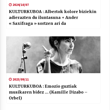
2024/10/07
KULTURKUBOA : Albertok kolore biziekin
adierazten du iluntasuna + Ander
« Saxifraga » sortzen ari da
2023/09/11
KULTURKUBOA : Emozio guztiak
musikaren bidez … (Kamille Dizabo –
Orbel)