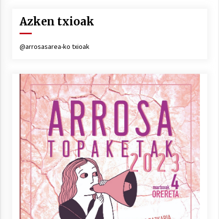
Azken txioak
@arrosasarea-ko txioak