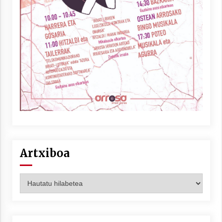
Artxiboa
Artxiboa