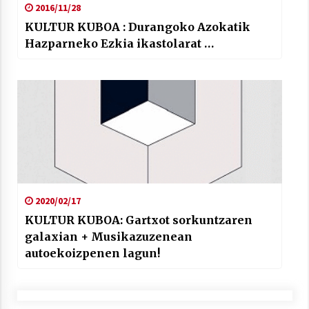
2016/11/28
KULTUR KUBOA : Durangoko Azokatik
Hazparneko Ezkia ikastolarat …
2020/02/17
KULTUR KUBOA: Gartxot sorkuntzaren
galaxian + Musikazuzenean
autoekoizpenen lagun!