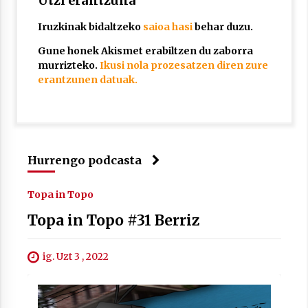
Utzi erantzuna
Iruzkinak bidaltzeko
saioa hasi
behar duzu.
Gune honek Akismet erabiltzen du zaborra
murrizteko.
Ikusi nola prozesatzen diren zure
erantzunen datuak.
Arrosaren laburpen bideoa Hamaika
Telebistaren eskutik
2021/06/30
Hurrengo podcasta
Topa in Topo
Topa in Topo #31 Berriz
ig. Uzt 3 , 2022