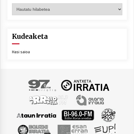
Artxiboa
Kudeaketa
Hasi saioa