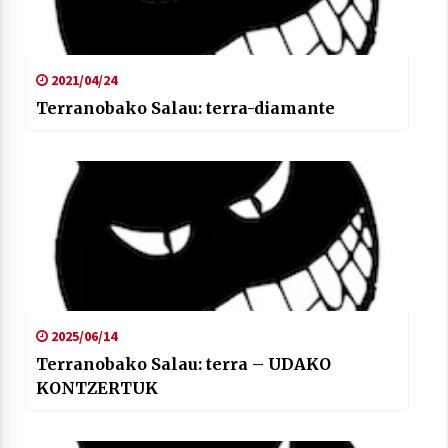
2021/04/24
Terranobako Salau: terra-diamante
2025/06/14
Terranobako Salau: terra – UDAKO
KONTZERTUK