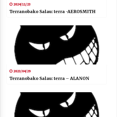
2024/11/23
Terranobako Salau: terra -AEROSMITH
2023/04/29
Terranobako Salau: terra – ALANON