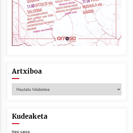
Artxiboa
Artxiboa
Kudeaketa
Hasi saioa