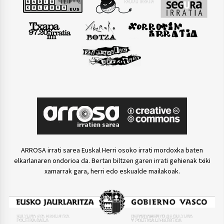
ARROSA irrati sarea Euskal Herri osoko irrati mordoxka baten
elkarlanaren ondorioa da. Bertan biltzen garen irrati gehienak txiki
xamarrak gara, herri edo eskualde mailakoak.