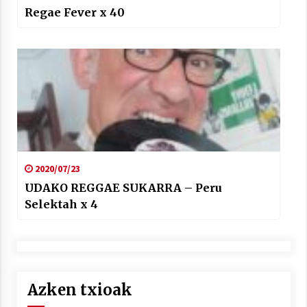
Regae Fever x 40
2020/07/23
UDAKO REGGAE SUKARRA – Peru
Selektah x 4
Azken txioak