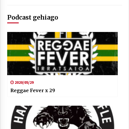
2021/07/01
Podcast gehiago
Arrosaren laburpen bideoa Hamaika
Telebistaren eskutik
2021/06/30
2020/05/29
Reggae Fever x 29