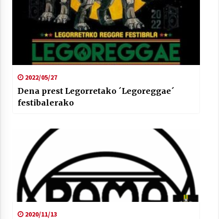
2022/05/27
Dena prest Legorretako ´Legoreggae´
festibalerako
2020/11/13