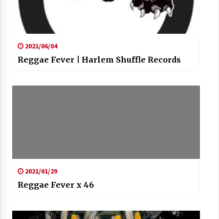
2021/06/04
Reggae Fever | Harlem Shuffle Records
2021/01/29
Reggae Fever x 46