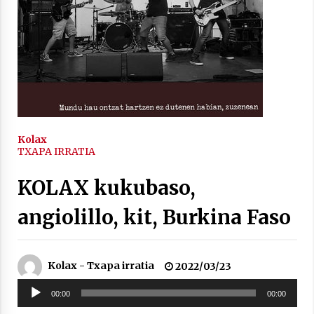
inguruko tailerraren audioa
2021/11/25
Mahai-ingurua: irratia, podcastak
eta ondoren zer?
Kolax
TXAPA IRRATIA
2021/11/12
KOLAX kukubaso,
angiolillo, kit, Burkina Faso
Arrosaren IX. Topaketak – Mila
Kolax - Txapa irratia
2022/03/23
esker guztioi!
2021/11/11
Soinu
00:00
00:00
erreproduzigailua