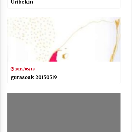
Uribekin
2015/05/19
gurasoak 20150519