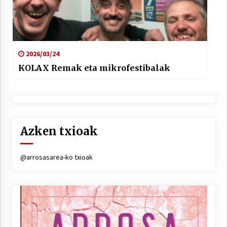
2026/03/24
KOLAX Remak eta mikrofestibalak
Azken txioak
@arrosasarea-ko txioak