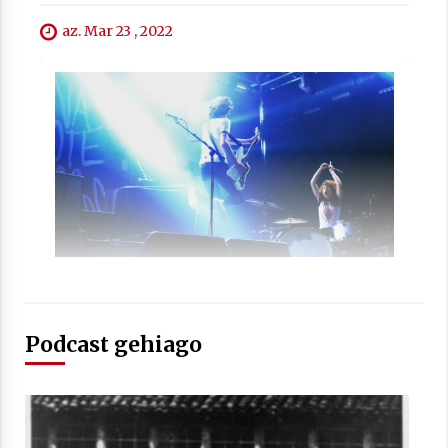
2021/07/01
az. Mar 23 , 2022
Arrosaren laburpen bideoa Hamaika
Telebistaren eskutik
2021/06/30
Podcast gehiago