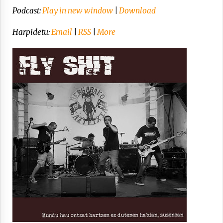
Podcast:
Play in new window
|
Download
Arrosa sareko IX. topaketak!
2021/10/13
Harpidetu:
Email
|
RSS
|
More
Azaroak 6 Iurretan Arrosa sarearen
IX. topaketak
2021/10/04
Segura irratian Arrosaren 20 urteez
2021/07/22
Arrosari buruzko erreportaia
2021/07/16