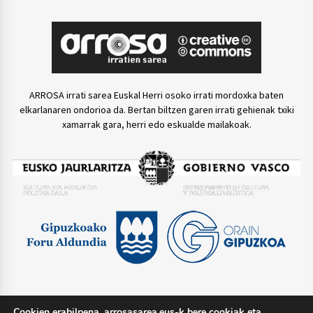
ARROSA irrati sarea Euskal Herri osoko irrati mordoxka baten
elkarlanaren ondorioa da. Bertan biltzen garen irrati gehienak txiki
xamarrak gara, herri edo eskualde mailakoak.
Cookien erabilpena. arrosasarea.eus-k bere cookiak eta