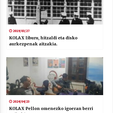
2019/03/27
KOLAX liburu, hitzaldi eta disko
aurkezpenak aitzakia.
2024/04/23
KOLAX Pellon omenezko igoeran berri