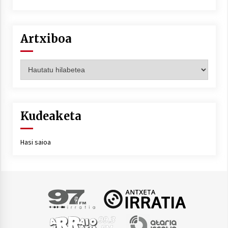
Artxiboa
Artxiboa
Kudeaketa
Hasi saioa