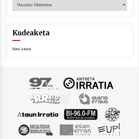
Artxiboa
Kudeaketa
Hasi saioa