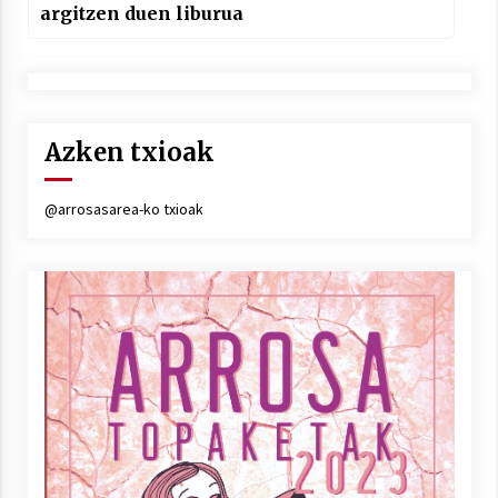
argitzen duen liburua
Azken txioak
@arrosasarea-ko txioak