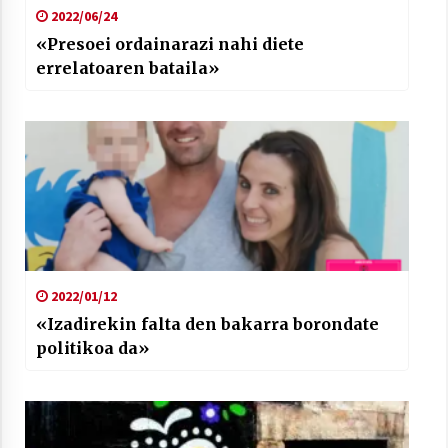
2022/06/24
«Presoei ordainarazi nahi diete
errelatoaren bataila»
2022/01/12
«Izadirekin falta den bakarra borondate
politikoa da»