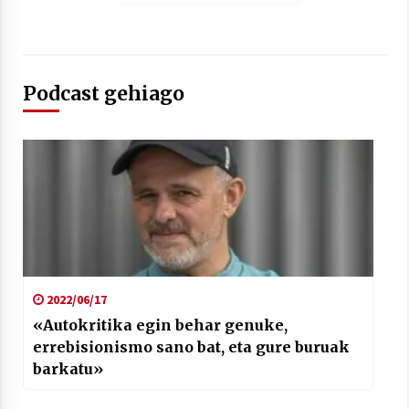
2021/07/01
Podcast gehiago
Arrosaren laburpen bideoa Hamaika
Telebistaren eskutik
2021/06/30
2022/06/17
«Autokritika egin behar genuke,
errebisionismo sano bat, eta gure buruak
barkatu»