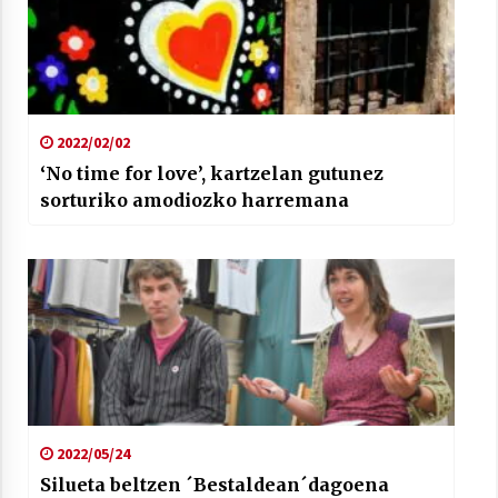
2022/02/02
‘No time for love’, kartzelan gutunez
sorturiko amodiozko harremana
2022/05/24
Silueta beltzen ´Bestaldean´dagoena