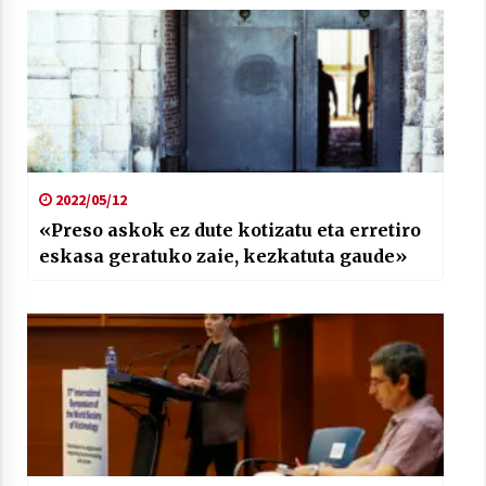
2022/05/12
«Preso askok ez dute kotizatu eta erretiro
eskasa geratuko zaie, kezkatuta gaude»