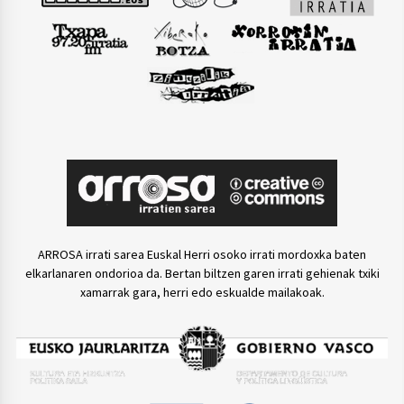
ARROSA irrati sarea Euskal Herri osoko irrati mordoxka baten
elkarlanaren ondorioa da. Bertan biltzen garen irrati gehienak txiki
xamarrak gara, herri edo eskualde mailakoak.