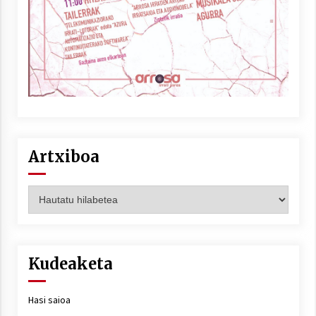
Artxiboa
Artxiboa
Kudeaketa
Hasi saioa