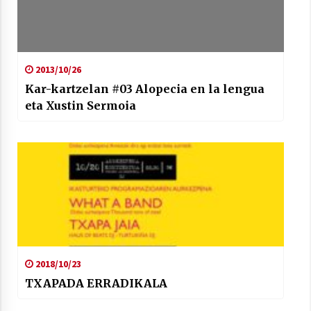
2013/10/26
Kar-kartzelan #03 Alopecia en la lengua
eta Xustin Sermoia
2018/10/23
TXAPADA ERRADIKALA