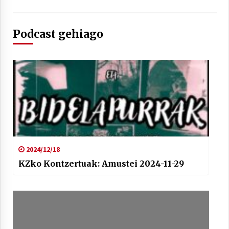
Podcast gehiago
Arrosaren laburpen bideoa Hamaika
Telebistaren eskutik
2021/06/30
2024/12/18
KZko Kontzertuak: Amustei 2024-11-29