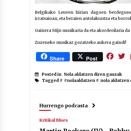
Belgikako Leuven hirian dagoen berdegune
irratsaioan, eta beraien antolakuntza eta bor
Gainera Stijn musikaria da eta akordeoilaria da
Zuzeneko musikaz gozatzeko aukera gaindi!
Fa
Share
Post
Posted in
Nola aldatzen diren gauzak
Tagged #
#nolaaldatzen
#
nola aldatzen
Hurrengo podcasta
Kritikal Blues