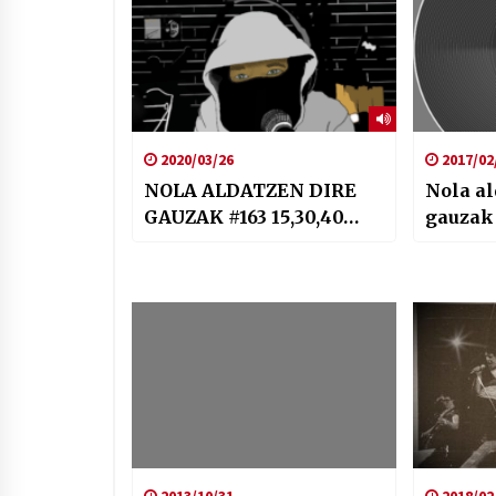
2020/03/26
2017/02
NOLA ALDATZEN DIRE
Nola al
GAUZAK #163 15,30,40…
gauzak