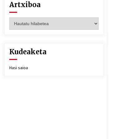
Artxiboa
Artxiboa
Kudeaketa
Hasi saioa