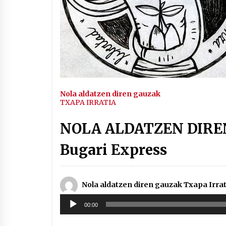
Arrosaren IX. Topaketak –
Mila esker guztioi!
2021/11/11
Segura irratian Arrosaren 20
urteez
2021/07/22
Nola aldatzen diren gauzak
TXAPA IRRATIA
NOLA ALDATZEN DIREN
Hala Bedi irratiko Hizpidea
Bugari Express
saioan Arrosaren 20 urteez
2021/07/03
Nola aldatzen diren gauzak Txapa Irrat
Soinu
00:00
erreproduzigailua