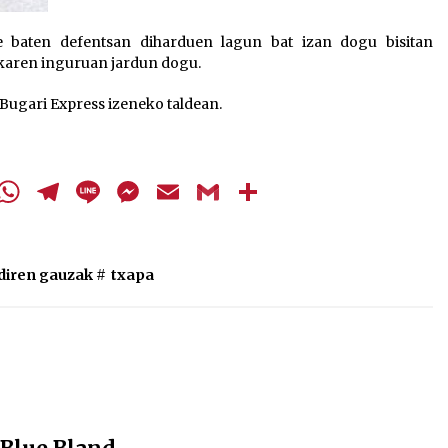
 baten defentsan diharduen lagun bat izan dogu bisitan
rokaren inguruan jardun dogu.
 Bugari Express izeneko taldean.
cebook
Twitter
WhatsApp
Telegram
Line
Messenger
Email
Gmail
Share
 diren gauzak
#
txapa