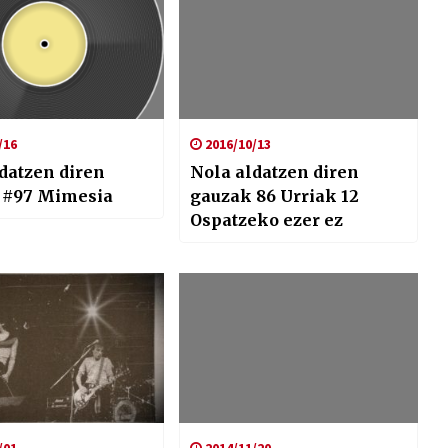
/16
2016/10/13
datzen diren
Nola aldatzen diren
 #97 Mimesia
gauzak 86 Urriak 12
Ospatzeko ezer ez