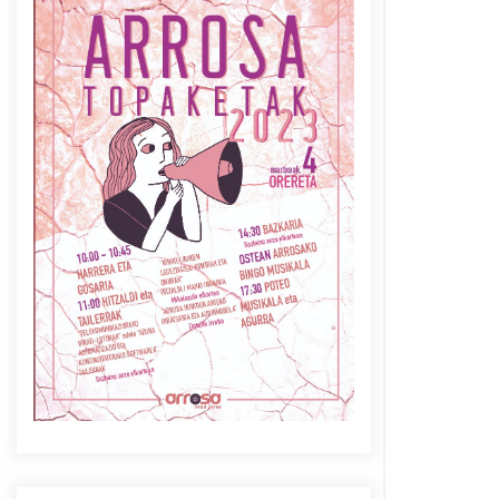
Azaroak 6 Iurretan Arrosa
sarearen IX. topaketak
2021/10/04
Berria egunkarian
elkarrizketa Arrosaren 20
urteez
2021/07/06
Arrosaren laburpen bideoa
Hamaika Telebistaren eskutik
2021/06/30