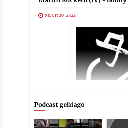
Martin Rockero (IV) - Bobby
og. Urt 20 , 2022
Podcast gehiago