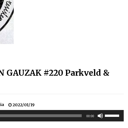
Arrosa sareko IX. topaketak!
2021/10/13
Arrosari buruzko erreportaia
2021/07/16
 GAUZAK #220 Parkveld &
Zebrabidearen denboraldi
amaiera EHZtik
2021/07/01
ia
2022/01/19
Erabili
00:00
gora/behera
gezi-