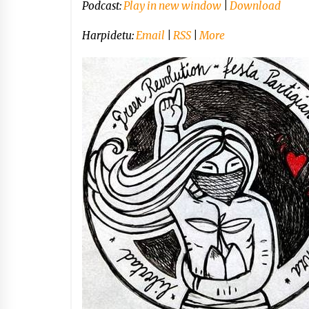
Podcast:
Play in new window
|
Download
Harpidetu:
Email
|
RSS
|
More