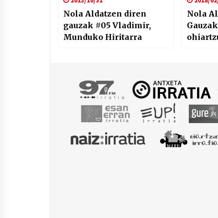
2013/10/31
2018/02
Nola Aldatzen diren
Nola Al
gauzak #05 Vladimir,
Gauzak 
Munduko Hiritarra
ohiartz