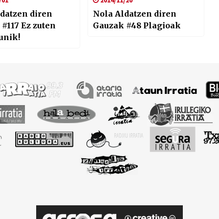
/01
2014/11/20
datzen diren
Nola Aldatzen diren
#117 Ez zuten
Gauzak #48 Plagioak
unik!