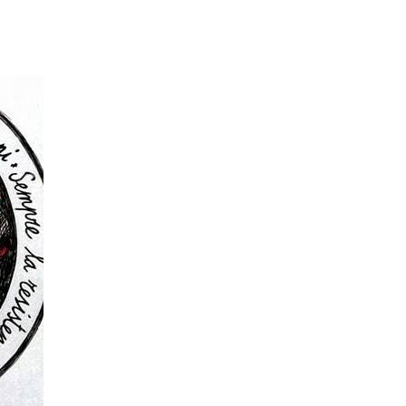
teklak
bolumena
igotzeko
edo
jaisteko.