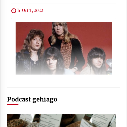
Arrosa sareko IX. topaketak!
lr. Urt 1 , 2022
2021/10/13
Azaroak 6 Iurretan Arrosa sarearen
IX. topaketak
2021/10/04
Segura irratian Arrosaren 20 urteez
2021/07/22
Podcast gehiago
Arrosari buruzko erreportaia
2021/07/16