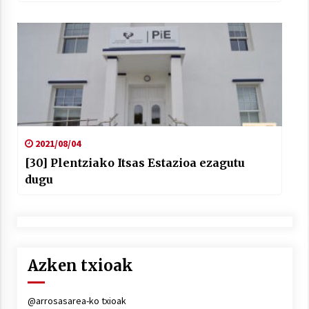
2021/08/04
[30] Plentziako Itsas Estazioa ezagutu
dugu
Azken txioak
@arrosasarea-ko txioak