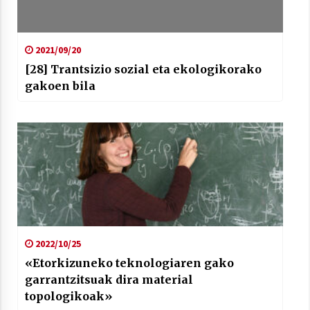
2021/09/20
[28] Trantsizio sozial eta ekologikorako
gakoen bila
2022/10/25
«Etorkizuneko teknologiaren gako
garrantzitsuak dira material
topologikoak»