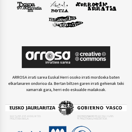
ARROSA irrati sarea Euskal Herri osoko irrati mordoxka baten
elkarlanaren ondorioa da. Bertan biltzen garen irrati gehienak txiki
xamarrak gara, herri edo eskualde mailakoak.