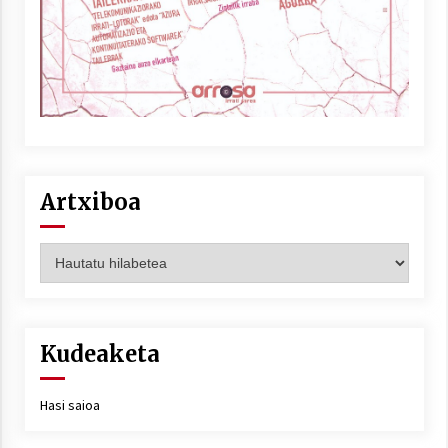
Artxiboa
Artxiboa
Kudeaketa
Hasi saioa