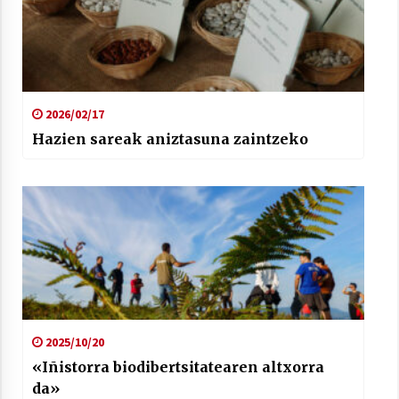
Berria egunkarian elkarrizketa
2026/02/17
Arrosaren 20 urteez
Hazien sareak aniztasuna zaintzeko
2021/07/06
Hala Bedi irratiko Hizpidea saioan
Arrosaren 20 urteez
2021/07/03
2025/10/20
Zebrabidearen denboraldi amaiera
«Iñistorra biodibertsitatearen altxorra
EHZtik
da»