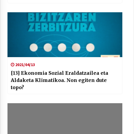
2021/07/01
Arrosaren laburpen bideoa Hamaika
Telebistaren eskutik
2021/06/30
2021/04/13
[13] Ekonomia Sozial Eraldatzailea eta
Aldaketa Klimatikoa. Non egiten dute
topo?