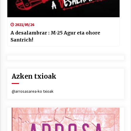
2021/05/26
A desalambrar : M-25 Agur eta ohore
Santrich!
Azken txioak
@arrosasarea-ko txioak