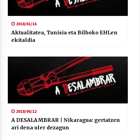
2018/01/16
Aktualitatea, Tunisia eta Bilboko EHLen
ekitaldia
2018/06/12
A DESALAMBRAR | Nikaragua: gertatzen
ari dena uler dezagun