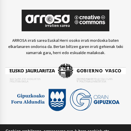
ARROSA irrati sarea Euskal Herri osoko irrati mordoxka baten
elkarlanaren ondorioa da. Bertan biltzen garen irrati gehienak txiki
xamarrak gara, herri edo eskualde mailakoak.