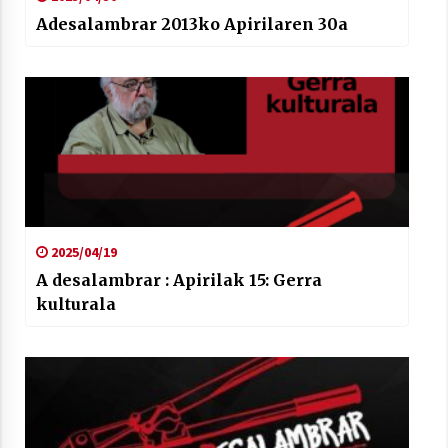
Adesalambrar 2013ko Apirilaren 30a
2025/04/19
A desalambrar : Apirilak 15: Gerra
kulturala