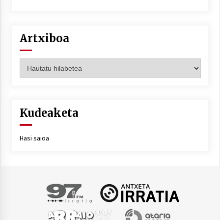
Artxiboa
Artxiboa
Kudeaketa
Hasi saioa