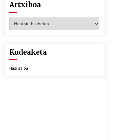
Artxiboa
Artxiboa
Kudeaketa
Hasi saioa