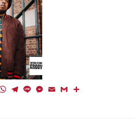
cebook
Twitter
WhatsApp
Telegram
Line
Messenger
Email
Gmail
Share