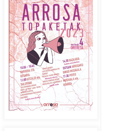
Azaroak 6 Iurretan Arrosa
sarearen IX. topaketak
2021/10/04
Berria egunkarian
elkarrizketa Arrosaren 20
urteez
2021/07/06
Arrosaren laburpen bideoa
Hamaika Telebistaren eskutik
2021/06/30