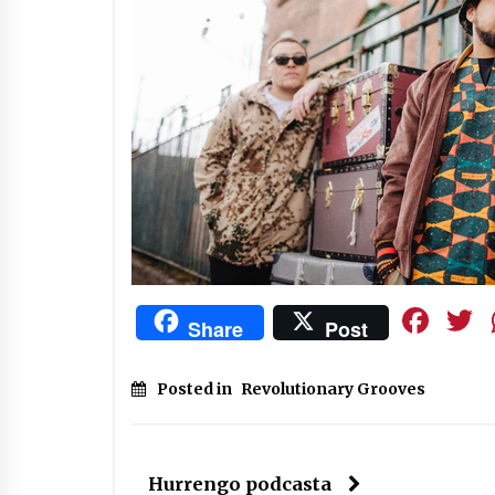
Fa
Share
Post
Posted in
Revolutionary Grooves
Hurrengo podcasta