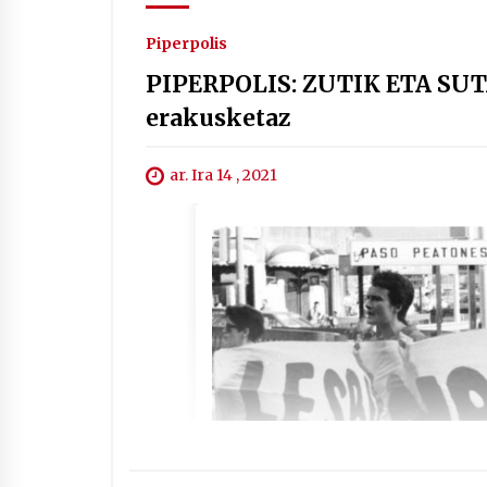
Piperpolis
PIPERPOLIS: ZUTIK ETA SUTA
erakusketaz
ar. Ira 14 , 2021