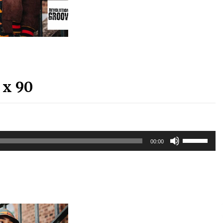
Arrosa sareko IX. topaketak!
2021/10/13
Arrosari buruzko erreportaia
2021/07/16
 x 90
Zebrabidearen denboraldi
Erabili
00:00
amaiera EHZtik
gora/behera
gezi-
2021/07/01
teklak
bolumena
igotzeko
edo
jaisteko.