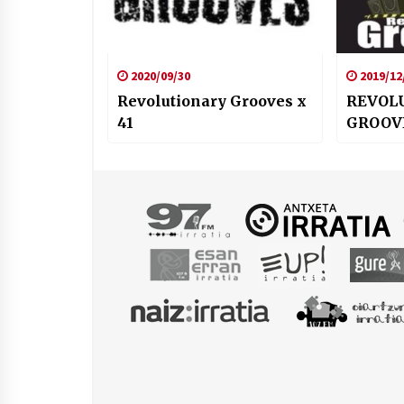
2020/09/30
2019/12
Revolutionary Grooves x
REVOL
41
GROOVE