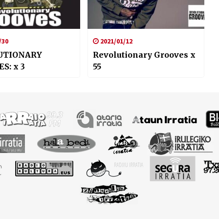
/30
2021/01/12
UTIONARY
Revolutionary Grooves x
S: x 3
55