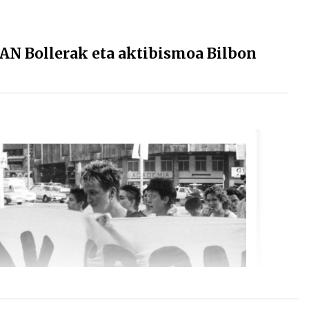
N Bollerak eta aktibismoa Bilbon