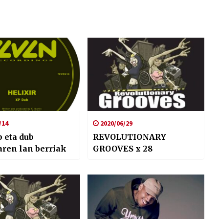
/14
2020/06/29
 eta dub
REVOLUTIONARY
ren lan berriak
GROOVES x 28