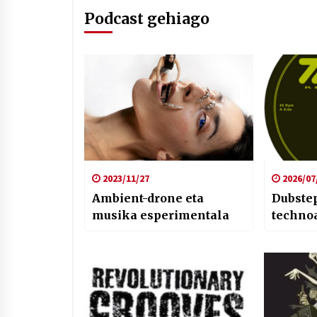
Podcast gehiago
2023/11/27
2026/07
Ambient-drone eta
Dubstep
musika esperimentala
technoa