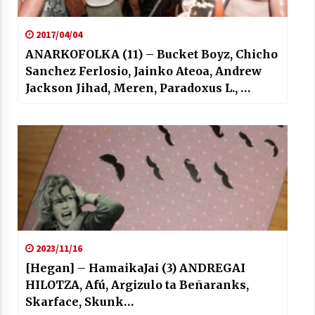
2017/04/04
ANARKOFOLKA (11) – Bucket Boyz, Chicho
Sanchez Ferlosio, Jainko Ateoa, Andrew
Jackson Jihad, Meren, Paradoxus L., …
2023/11/16
[Hegan] – HamaikaJai (3) ANDREGAI
HILOTZA, Afú, Argizulo ta Beñaranks,
Skarface, Skunk…