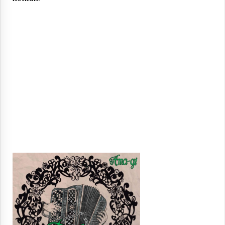
Berria egunkarian elkarrizketa
Arrosaren 20 urteez
2021/07/06
Hala Bedi irratiko Hizpidea saioan
Arrosaren 20 urteez
2021/07/03
Zebrabidearen denboraldi amaiera
EHZtik
2021/07/01