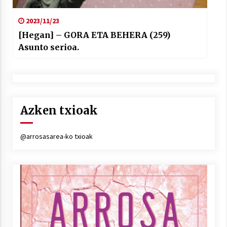
2023/11/23
[Hegan] – GORA ETA BEHERA (259)
Asunto serioa.
Azken txioak
@arrosasarea-ko txioak