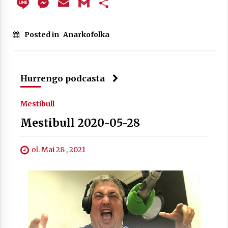
Line
Messenger
Email
Gmail
Share
Posted in
Anarkofolka
Hurrengo podcasta
Mestibull
Mestibull 2020-05-28
ol. Mai 28 , 2021