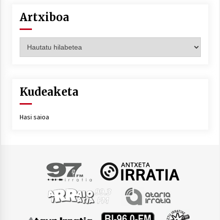
Artxiboa
Artxiboa
Kudeaketa
Hasi saioa