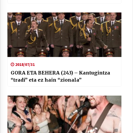
2018/07/31
GORA ETA BEHERA (243) – Kantugintza
“tradi” eta ez hain “zionala”