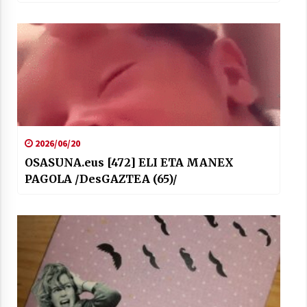
2026/06/20
OSASUNA.eus [472] ELI ETA MANEX
PAGOLA /DesGAZTEA (65)/