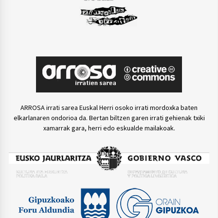
ARROSA irrati sarea Euskal Herri osoko irrati mordoxka baten
elkarlanaren ondorioa da. Bertan biltzen garen irrati gehienak txiki
xamarrak gara, herri edo eskualde mailakoak.