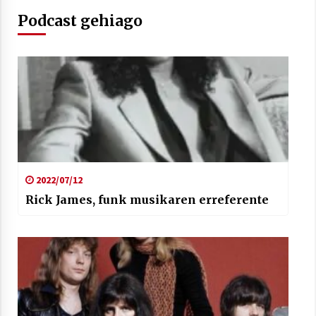
Podcast gehiago
Arrosaren laburpen bideoa Hamaika
Telebistaren eskutik
2021/06/30
2022/07/12
Rick James, funk musikaren erreferente