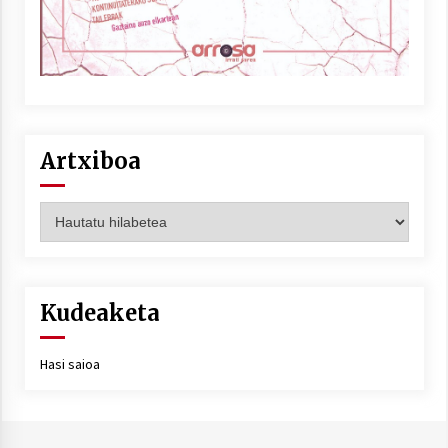
Artxiboa
Artxiboa
Kudeaketa
Hasi saioa