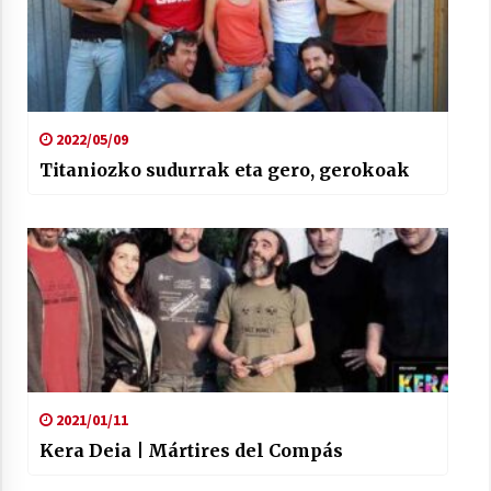
2022/05/09
Titaniozko sudurrak eta gero, gerokoak
2021/01/11
Kera Deia | Mártires del Compás