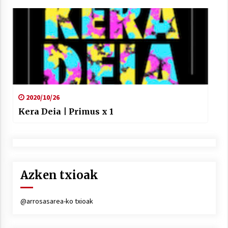
2020/10/26
Kera Deia | Primus x 1
Azken txioak
@arrosasarea-ko txioak