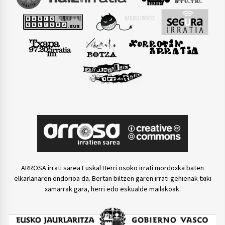
ARROSA irrati sarea Euskal Herri osoko irrati mordoxka baten
elkarlanaren ondorioa da. Bertan biltzen garen irrati gehienak txiki
xamarrak gara, herri edo eskualde mailakoak.