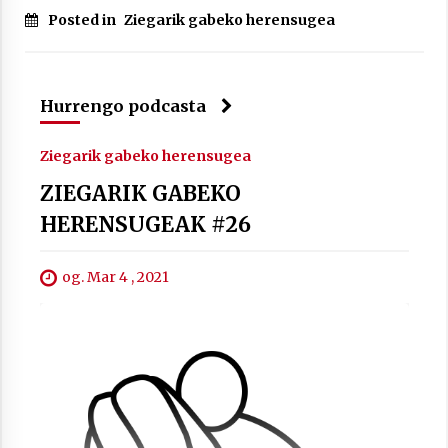
Posted in
Ziegarik gabeko herensugea
Hurrengo podcasta
Arrosaren laburpen bideoa Hamaika
Telebistaren eskutik
Ziegarik gabeko herensugea
2021/06/30
ZIEGARIK GABEKO
HERENSUGEAK #26
og. Mar 4 , 2021