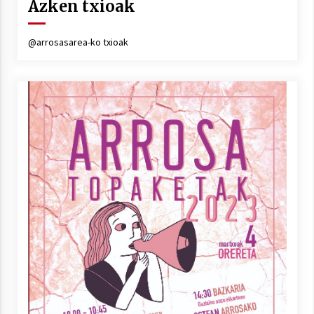
Azken txioak
@arrosasarea-ko txioak