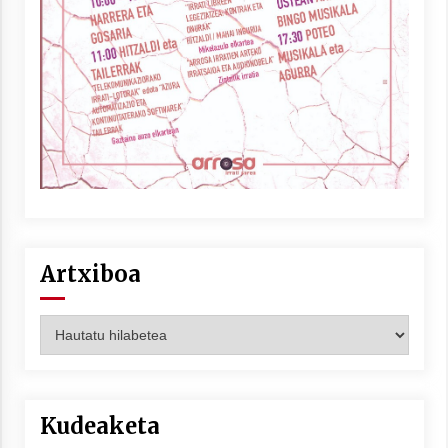
Artxiboa
Artxiboa
Kudeaketa