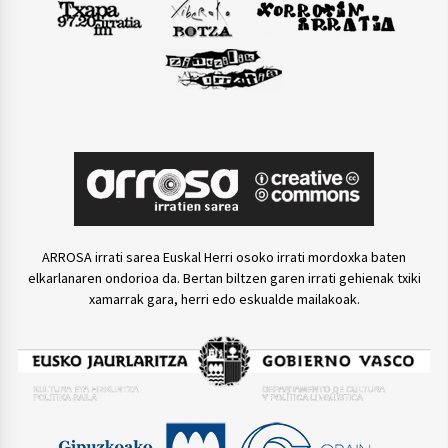
ARROSA irrati sarea Euskal Herri osoko irrati mordoxka baten
elkarlanaren ondorioa da. Bertan biltzen garen irrati gehienak txiki
xamarrak gara, herri edo eskualde mailakoak.