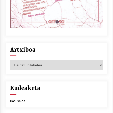
Artxiboa
Artxiboa
Kudeaketa
Hasi saioa