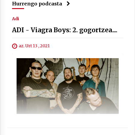
Hurrengo podcasta
Adi
ADI - Viagra Boys: 2. gogortzea....
Arrosaren laburpen bideoa Hamaika
az. Urt 13 , 2021
Telebistaren eskutik
2021/06/30