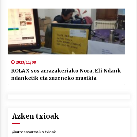
2023/11/08
KOLAX sos arrazakeriako Nora, Eli Ndank
ndanketik eta zuzeneko musikia
Azken txioak
@arrosasarea-ko txioak