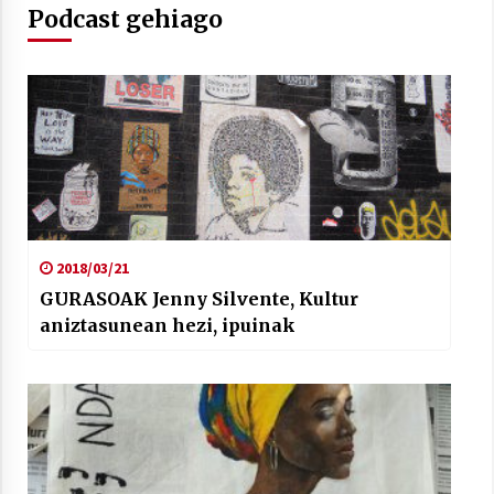
Podcast gehiago
2018/03/21
GURASOAK Jenny Silvente, Kultur
aniztasunean hezi, ipuinak