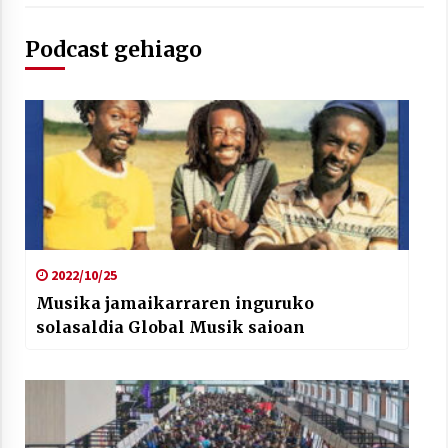
2021/07/01
Podcast gehiago
Arrosaren laburpen bideoa Hamaika
Telebistaren eskutik
2021/06/30
2022/10/25
Musika jamaikarraren inguruko
solasaldia Global Musik saioan