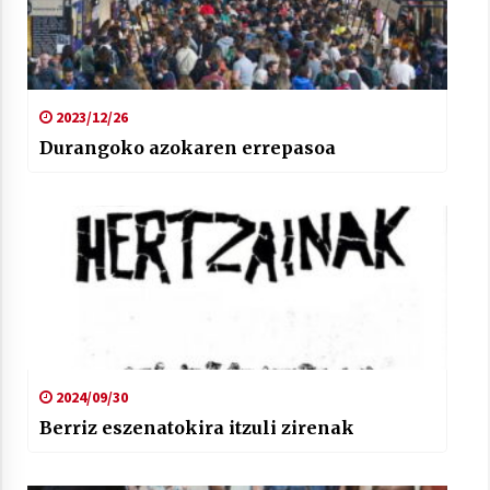
2023/12/26
Durangoko azokaren errepasoa
2024/09/30
Berriz eszenatokira itzuli zirenak