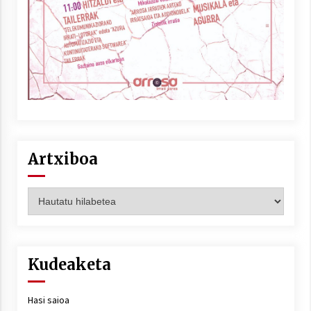
Artxiboa
Artxiboa
Kudeaketa
Hasi saioa