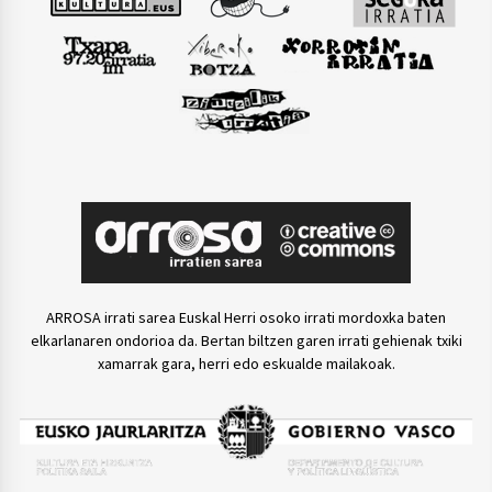
ARROSA irrati sarea Euskal Herri osoko irrati mordoxka baten
elkarlanaren ondorioa da. Bertan biltzen garen irrati gehienak txiki
xamarrak gara, herri edo eskualde mailakoak.