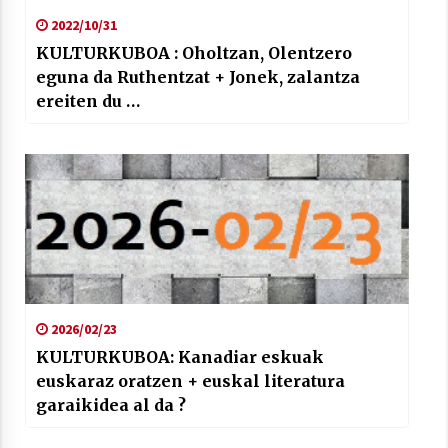
2022/10/31
KULTURKUBOA : Oholtzan, Olentzero
eguna da Ruthentzat + Jonek, zalantza
ereiten du …
2026/02/23
KULTURKUBOA: Kanadiar eskuak
euskaraz oratzen + euskal literatura
garaikidea al da ?