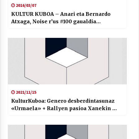
2016/03/07
KULTUR KUBOA – Anari eta Bernardo
Atxaga, Noise r’us #100 gaualdia…
2021/11/15
KulturKuboa: Genero desberdintasunaz
«Urmaela» + Rallyen pasioa Xanekin …