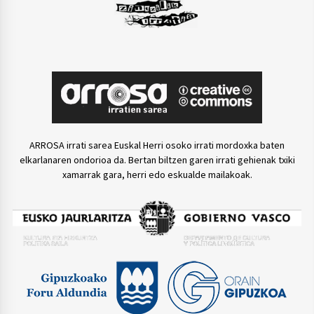
ARROSA irrati sarea Euskal Herri osoko irrati mordoxka baten
elkarlanaren ondorioa da. Bertan biltzen garen irrati gehienak txiki
xamarrak gara, herri edo eskualde mailakoak.