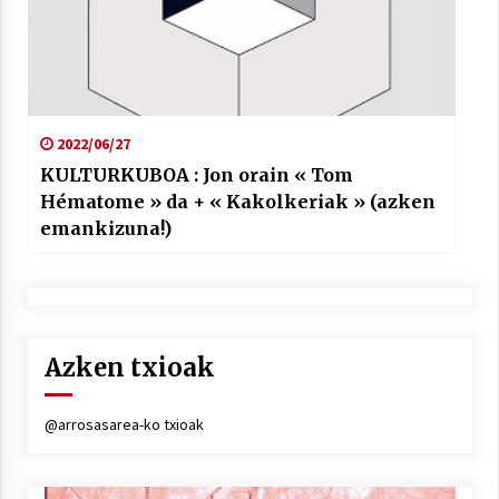
2022/06/27
KULTURKUBOA : Jon orain « Tom
Hématome » da + « Kakolkeriak » (azken
emankizuna!)
Azken txioak
@arrosasarea-ko txioak