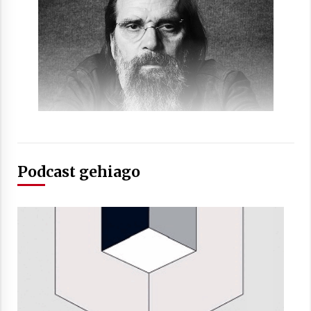
2021/07/01
Arrosaren laburpen bideoa Hamaika
Telebistaren eskutik
2021/06/30
Podcast gehiago