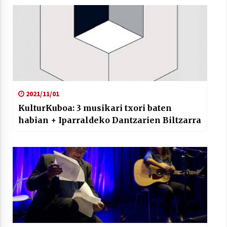
2021/11/01
KulturKuboa: 3 musikari txori baten
habian + Iparraldeko Dantzarien Biltzarra