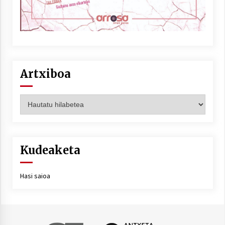
Artxiboa
Artxiboa
Kudeaketa
Hasi saioa