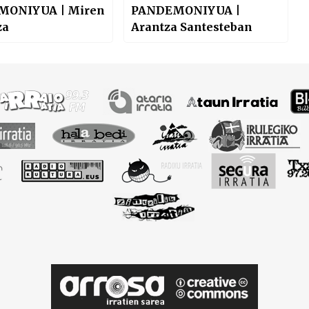
MONIYUA | Miren
PANDEMONIYUA |
za
Arantza Santesteban