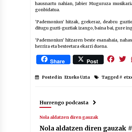
hausnartu nahian, Jabier Muguruza musikaria
gonbidatua.
‘Pademoniun’ hitzak, grekeraz, deabru guzti
ditugu guzti-guztiak izango, baina bai, gure ing
‘Pademoniun’ hitzaren beste esanahaia, naha
herrira eta besteetara ekarri duena.
Fa
Share
Post
Posted in
Etxeko Uzta
Tagged #
etx
Hurrengo podcasta
Nola aldatzen diren gauzak
Nola aldatzen diren gauzak #