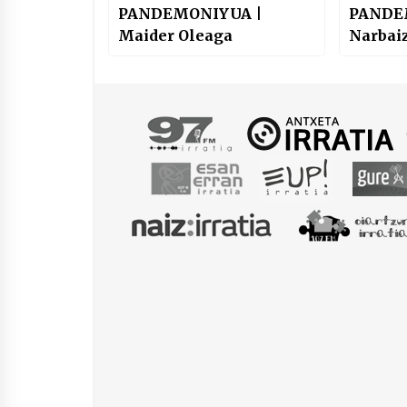
PANDEMONIYUA |
PANDE
Maider Oleaga
Narbai