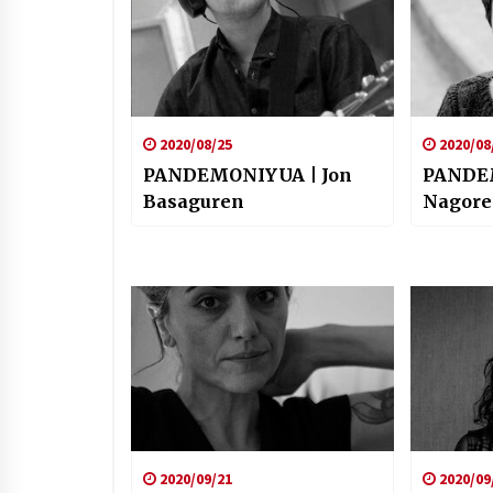
2020/08/25
2020/08
PANDEMONIYUA | Jon
PANDE
Basaguren
Nagore
2020/09/21
2020/09