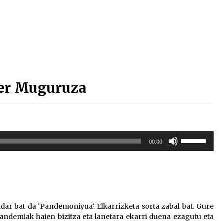
Arrosa sareko IX. topaketak!
2021/10/13
Arrosari buruzko erreportaia
2021/07/16
er Muguruza
Zebrabidearen denboraldi
Erabili
00:00
amaiera EHZtik
gora/behera
gezi-
2021/07/01
teklak
bolumena
igotzeko
edo
dar bat da ‘Pandemoniyua’. Elkarrizketa sorta zabal bat. Gure
jaisteko.
pandemiak haien bizitza eta lanetara ekarri duena ezagutu eta