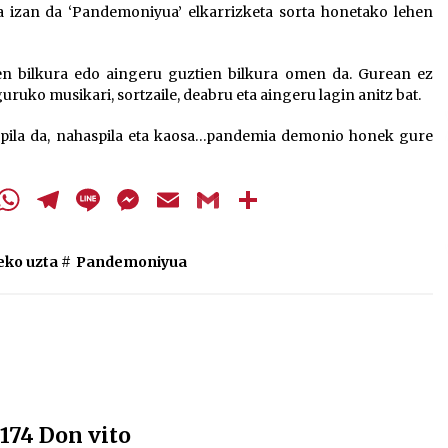
 izan da ‘Pandemoniyua’ elkarrizketa sorta honetako lehen
en bilkura edo aingeru guztien bilkura omen da. Gurean ez
uruko musikari, sortzaile, deabru eta aingeru lagin anitz bat.
spila da, nahaspila eta kaosa…pandemia demonio honek gure
cebook
Twitter
WhatsApp
Telegram
Line
Messenger
Email
Gmail
Share
eko uzta
#
Pandemoniyua
174 Don vito