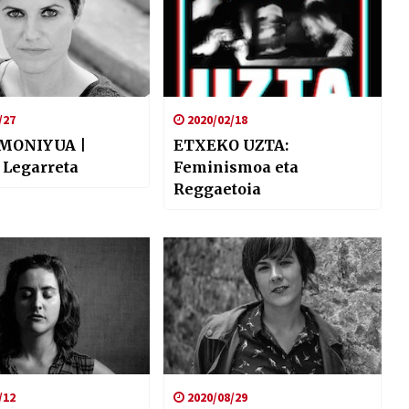
/27
2020/02/18
MONIYUA |
ETXEKO UZTA:
 Legarreta
Feminismoa eta
Reggaetoia
/12
2020/08/29