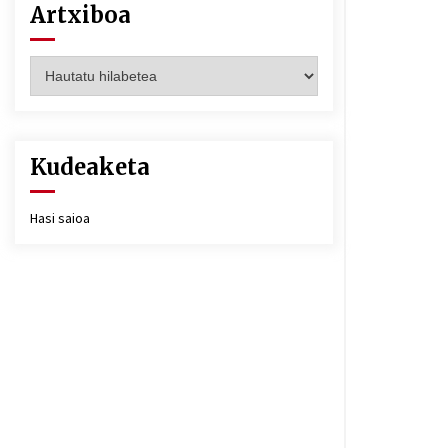
Artxiboa
Artxiboa
Kudeaketa
Hasi saioa