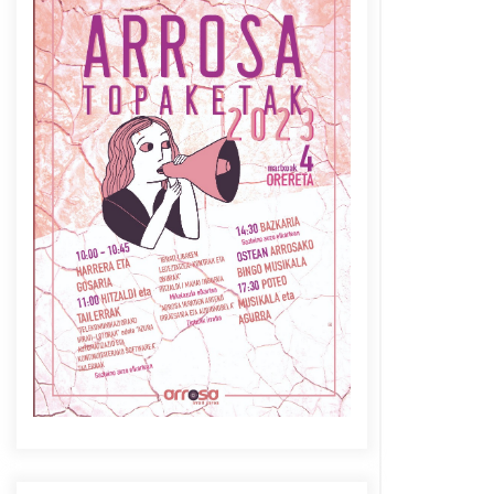
Azaroak 6 Iurretan Arrosa
sarearen IX. topaketak
2021/10/04
Berria egunkarian
elkarrizketa Arrosaren 20
urteez
2021/07/06
Arrosaren laburpen bideoa
Hamaika Telebistaren eskutik
2021/06/30