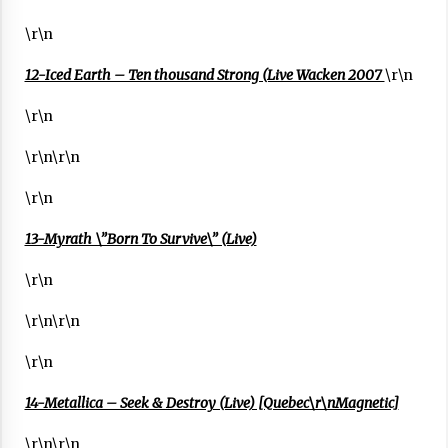
\r\n
12-Iced Earth – Ten thousand Strong (Live Wacken 2007
\r\n
\r\n
\r\n\r\n
\r\n
13-Myrath \”Born To Survive\” (Live)
\r\n
\r\n\r\n
\r\n
14-Metallica – Seek & Destroy (Live) [Quebec\r\nMagnetic]
\r\n\r\n