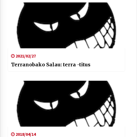
2021/02/27
Terranobako Salau: terra -titus
2018/04/14