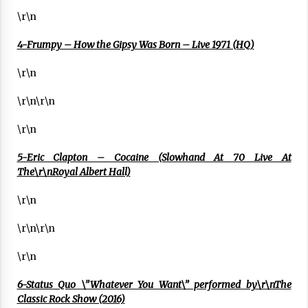
\r\n
4-Frumpy – How the Gipsy Was Born – Live 1971 (HQ)
\r\n
Berria egunkarian elkarrizketa
Arrosaren 20 urteez
\r\n\r\n
2021/07/06
\r\n
Hala Bedi irratiko Hizpidea saioan
Arrosaren 20 urteez
5-Eric Clapton – Cocaine (Slowhand At 70 Live At
The\r\nRoyal Albert Hall)
2021/07/03
\r\n
\r\n\r\n
\r\n
Zebrabidearen denboraldi amaiera
6-Status Quo \”Whatever You Want\” performed by\r\nThe
EHZtik
Classic Rock Show (2016)