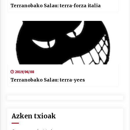
Terranobako Salau: terra-forza italia
2019/06/08
Terranobako Salau: terra-yees
Azken txioak