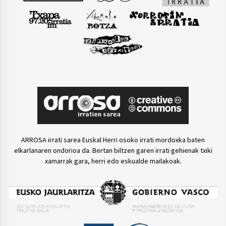
ARROSA irrati sarea Euskal Herri osoko irrati mordoxka baten
elkarlanaren ondorioa da. Bertan biltzen garen irrati gehienak txiki
xamarrak gara, herri edo eskualde mailakoak.