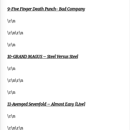
9-Five Finger Death Punch- Bad Company
\r\n
\r\n\r\n
\r\n
10-GRAND MAGUS – Steel Versus Steel
\r\n
\r\n\r\n
\r\n
11-Avenged Sevenfold – Almost Easy [Live]
\r\n
\r\n\r\n