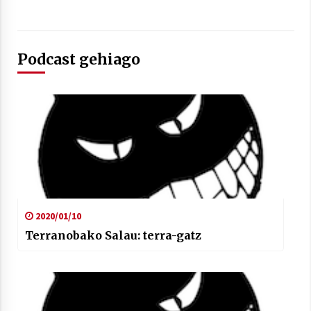
Podcast gehiago
2020/01/10
Terranobako Salau: terra-gatz