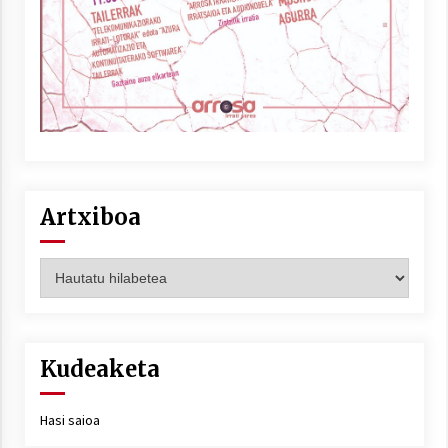
Artxiboa
Artxiboa
Kudeaketa
Hasi saioa