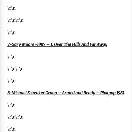
2021/07/01
\r\n
\r\n\r\n
\r\n
7-Gary Moore -1987 – 1. Over The Hills And Far Away
Arrosaren laburpen bideoa Hamaika
Telebistaren eskutik
\r\n
2021/06/30
\r\n\r\n
\r\n
8-Michael Schenker Group – Armed and Ready – Pinkpop 1981
\r\n
\r\n\r\n
\r\n