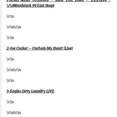
\r\nWoodstock 99 East Stage
Arrosa sareko IX. topaketak!
2021/10/13
\r\n
\r\n\r\n
Azaroak 6 Iurretan Arrosa sarearen
IX. topaketak
\r\n
2021/10/04
2-Joe Cocker – Unchain My Heart (Live)
\r\n
Segura irratian Arrosaren 20 urteez
2021/07/22
\r\n\r\n
\r\n
3-Eagles Dirty Laundry LIVE
Arrosari buruzko erreportaia
\r\n
2021/07/16
\r\n\r\n