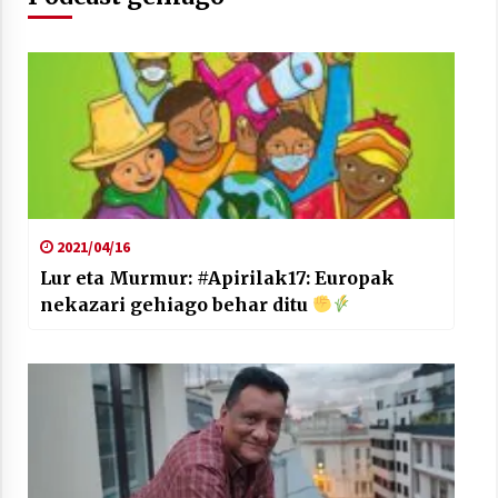
Arrosaren laburpen bideoa Hamaika
Telebistaren eskutik
2021/06/30
2021/04/16
Lur eta Murmur: #Apirilak17: Europak
nekazari gehiago behar ditu