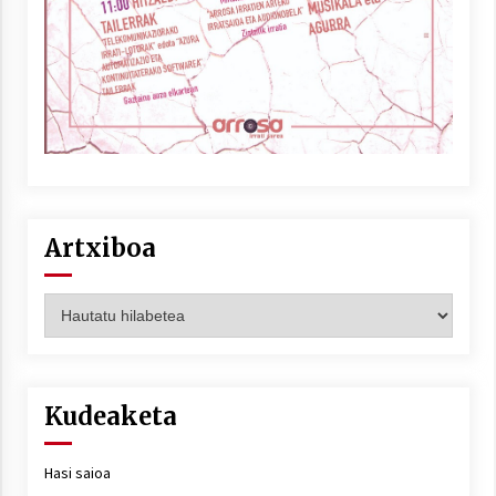
Artxiboa
Artxiboa
Kudeaketa
Hasi saioa