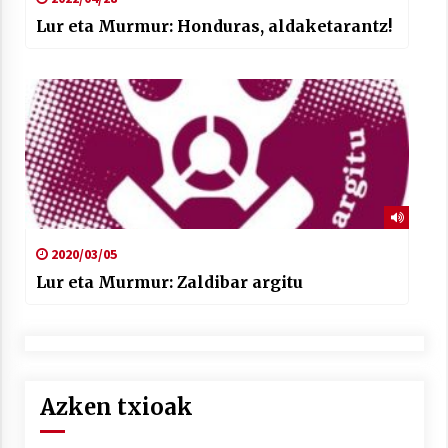
Lur eta Murmur: Honduras, aldaketarantz!
2020/03/05
Lur eta Murmur: Zaldibar argitu
Azken txioak