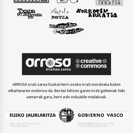
ARROSA irrati sarea Euskal Herri osoko irrati mordoxka baten
elkarlanaren ondorioa da. Bertan biltzen garen irrati gehienak txiki
xamarrak gara, herri edo eskualde mailakoak.