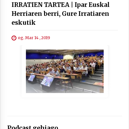
IRRATIEN TARTEA | Ipar Euskal
Herriaren berri, Gure Irratiaren
eskutik
Berria egunkarian elkarrizketa
Arrosaren 20 urteez
og. Mar 14 , 2019
2021/07/06
Hala Bedi irratiko Hizpidea saioan
Arrosaren 20 urteez
2021/07/03
Zebrabidearen denboraldi amaiera
EHZtik
2021/07/01
Podcast gehiago