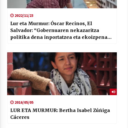
2022/11/23
Lur eta Murmur: Óscar Recinos, El
Salvador: “Gobernuaren nekazaritza
politika dena inportatzea eta ekoizpena
uztea da”.
2016/05/05
LUR ETA MURMUR: Bertha Isabel Zúñiga
Cáceres