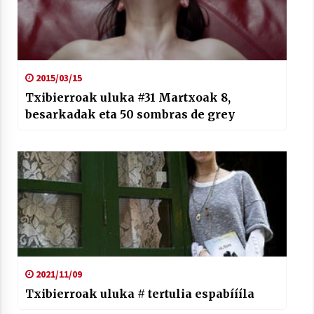
2015/03/15
Txibierroak uluka #31 Martxoak 8,
besarkadak eta 50 sombras de grey
2021/11/09
Txibierroak uluka # tertulia espabíííla