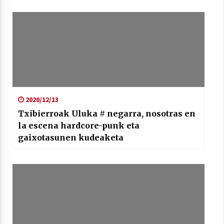
2020/12/13
Txibierroak Uluka # negarra, nosotras en
la escena hardcore-punk eta
gaixotasunen kudeaketa