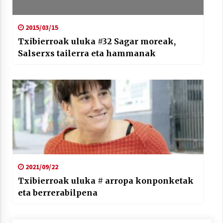
2015/03/15
Txibierroak uluka #32 Sagar moreak,
Salserxs tailerra eta hammanak
2021/09/22
Txibierroak uluka # arropa konponketak
eta berrerabilpena