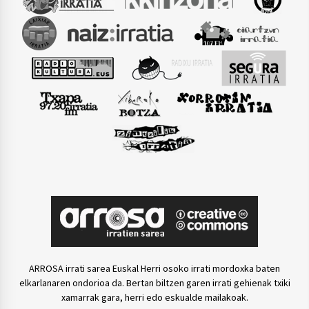
ARROSA irrati sarea Euskal Herri osoko irrati mordoxka baten
elkarlanaren ondorioa da. Bertan biltzen garen irrati gehienak txiki
xamarrak gara, herri edo eskualde mailakoak.