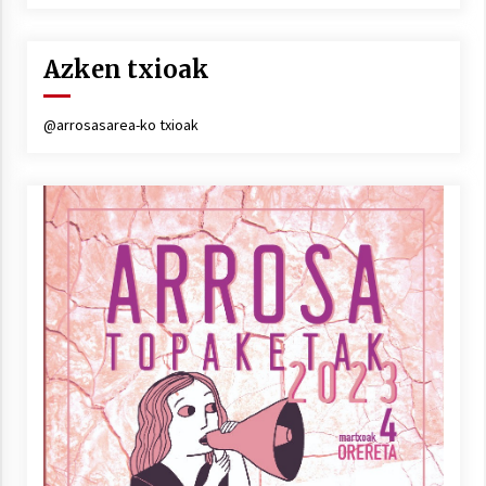
Azken txioak
@arrosasarea-ko txioak