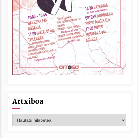
Artxiboa
Artxiboa