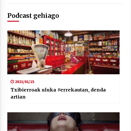
Podcast gehiago
2021/01/15
Txibierroak uluka #errekautan, denda
artian