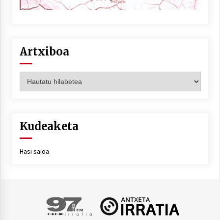
Artxiboa
Artxiboa
Kudeaketa
Hasi saioa