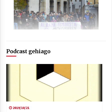
2021/07/01
Arrosaren laburpen bideoa Hamaika
Telebistaren eskutik
2021/06/30
Podcast gehiago
2019/10/21