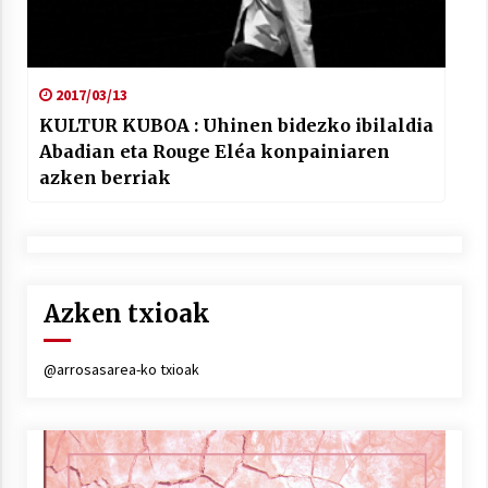
2017/03/13
KULTUR KUBOA : Uhinen bidezko ibilaldia
Abadian eta Rouge Eléa konpainiaren
azken berriak
Azken txioak
@arrosasarea-ko txioak