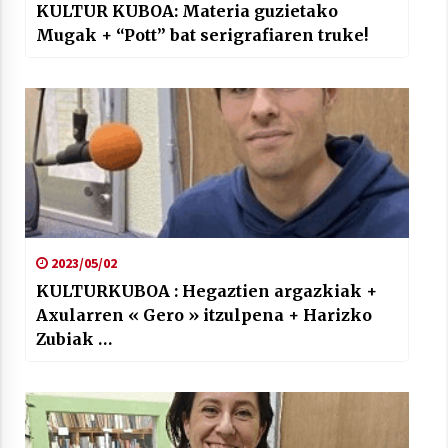
KULTUR KUBOA: Materia guzietako
Mugak + “Pott” bat serigrafiaren truke!
2023/05/02
KULTURKUBOA : Hegaztien argazkiak +
Axularren « Gero » itzulpena + Harizko
Zubiak …