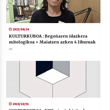
2023/04/24
KULTURKUBOA : Begoñaren idazkera
mitologikoa + Maiatzen azken 4 liburuak
…
2018/10/01