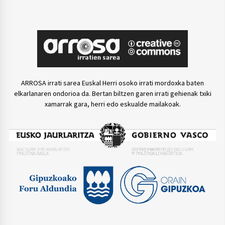
ARROSA irrati sarea Euskal Herri osoko irrati mordoxka baten
elkarlanaren ondorioa da. Bertan biltzen garen irrati gehienak txiki
xamarrak gara, herri edo eskualde mailakoak.