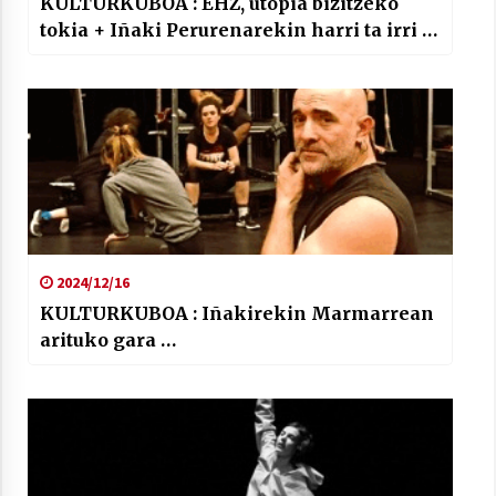
KULTURKUBOA : EHZ, utopia bizitzeko
tokia + Iñaki Perurenarekin harri ta irri …
2024/12/16
KULTURKUBOA : Iñakirekin Marmarrean
arituko gara …