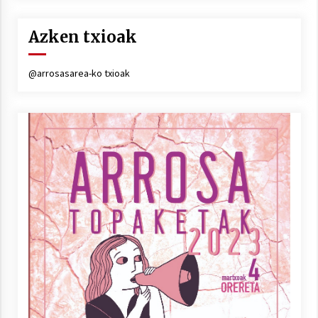
Azken txioak
@arrosasarea-ko txioak