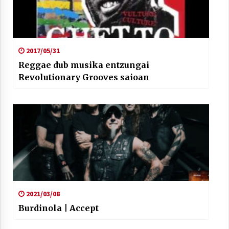
2017/05/31
Reggae dub musika entzungai
Revolutionary Grooves saioan
2021/03/08
Burdinola | Accept