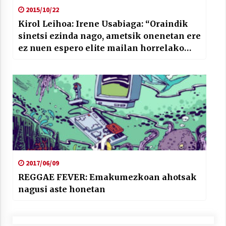
2015/10/22
Kirol Leihoa: Irene Usabiaga: “Oraindik
sinetsi ezinda nago, ametsik onenetan ere
ez nuen espero elite mailan horrelako
emaitzak hain goiz lortzea”.
2017/06/09
REGGAE FEVER: Emakumezkoan ahotsak
nagusi aste honetan