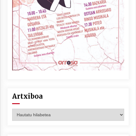
Artxiboa
Artxiboa