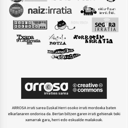
ARROSA irrati sarea Euskal Herri osoko irrati mordoxka baten
elkarlanaren ondorioa da. Bertan biltzen garen irrati gehienak txiki
xamarrak gara, herri edo eskualde mailakoak.