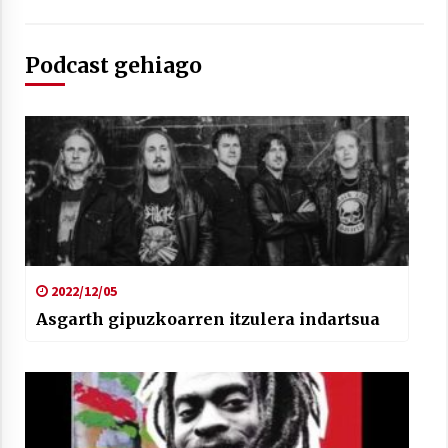
Podcast gehiago
Arrosaren laburpen bideoa Hamaika
Telebistaren eskutik
2021/06/30
2022/12/05
Asgarth gipuzkoarren itzulera indartsua