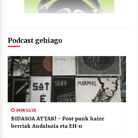
2021/07/01
Podcast gehiago
Arrosaren laburpen bideoa Hamaika
Telebistaren eskutik
2021/06/30
2020/11/15
BIDASOA ATTAK! – Post-punk haize
berriak Andaluzia eta EH-n