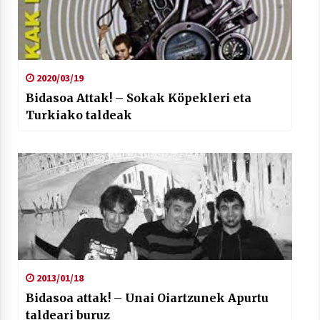
2020/03/19
Bidasoa Attak! – Sokak Köpekleri eta
Turkiako taldeak
2013/01/18
Bidasoa attak! – Unai Oiartzunek Apurtu
taldeari buruz