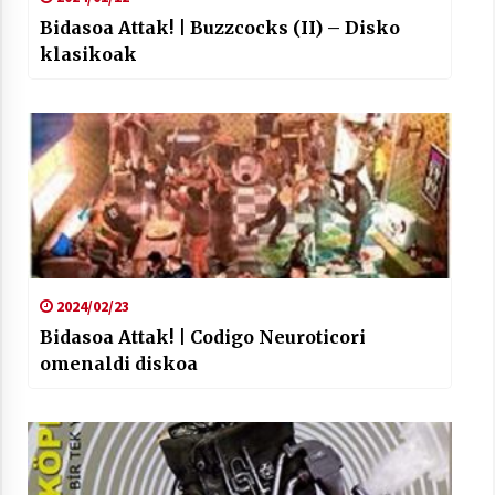
Bidasoa Attak! | Buzzcocks (II) – Disko
klasikoak
2024/02/23
Bidasoa Attak! | Codigo Neuroticori
omenaldi diskoa