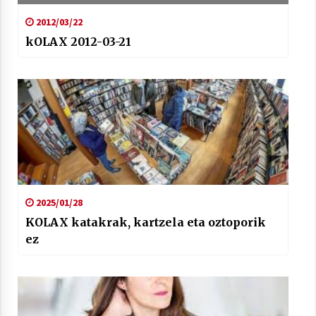
2012/03/22
kOLAX 2012-03-21
2025/01/28
KOLAX katakrak, kartzela eta oztoporik
ez