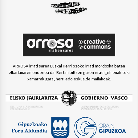
ARROSA irrati sarea Euskal Herri osoko irrati mordoxka baten
elkarlanaren ondorioa da. Bertan biltzen garen irrati gehienak txiki
xamarrak gara, herri edo eskualde mailakoak.