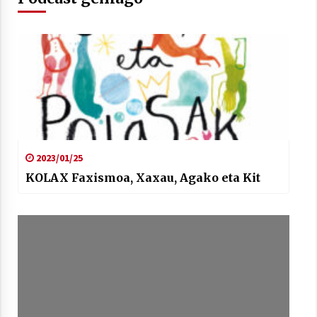
2021/07/01
Arrosaren laburpen bideoa Hamaika
Telebistaren eskutik
2021/06/30
2023/01/25
KOLAX Faxismoa, Xaxau, Agako eta Kit