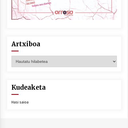
Artxiboa
Artxiboa
Kudeaketa
Hasi saioa