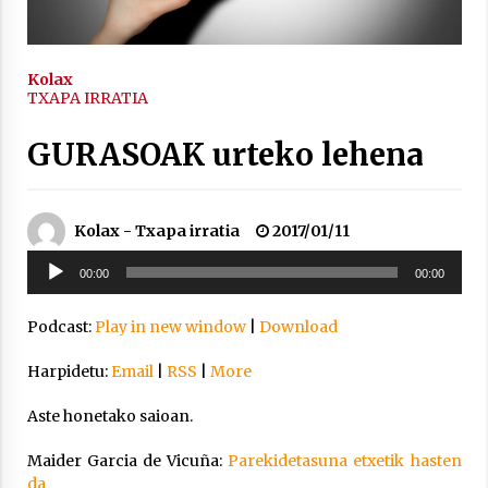
inguruko tailerraren audioa
2021/11/25
Kolax
TXAPA IRRATIA
GURASOAK urteko lehena
Mahai-ingurua: irratia, podcastak
eta ondoren zer?
Kolax - Txapa irratia
2017/01/11
2021/11/12
Soinu
00:00
00:00
erreproduzigailua
Podcast:
Play in new window
|
Download
Harpidetu:
Email
|
RSS
|
More
Arrosaren IX. Topaketak – Mila
esker guztioi!
Aste honetako saioan.
2021/11/11
Maider Garcia de Vicuña:
Parekidetasuna etxetik hasten
da