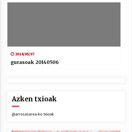
2014/05/07
gurasoak 20140506
Azken txioak
@arrosasarea-ko txioak