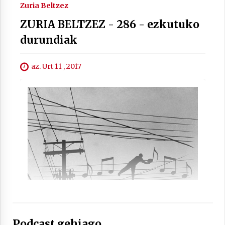
Zuria Beltzez
ZURIA BELTZEZ - 286 - ezkutuko
durundiak
Berria egunkarian elkarrizketa
Arrosaren 20 urteez
az. Urt 11 , 2017
2021/07/06
Hala Bedi irratiko Hizpidea saioan
Arrosaren 20 urteez
2021/07/03
Zebrabidearen denboraldi amaiera
EHZtik
Podcast gehiago