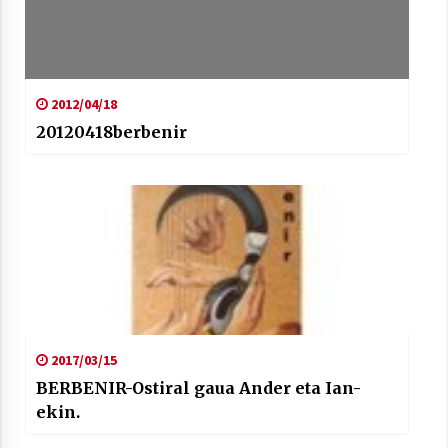
2012/04/18
20120418berbenir
2017/03/15
BERBENIR-Ostiral gaua Ander eta Ian-
ekin.