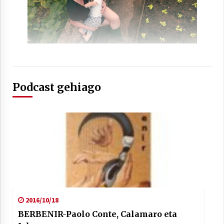
2021/07/01
Arrosaren laburpen bideoa Hamaika
Podcast gehiago
Telebistaren eskutik
2021/06/30
2016/10/18
BERBENIR-Paolo Conte, Calamaro eta