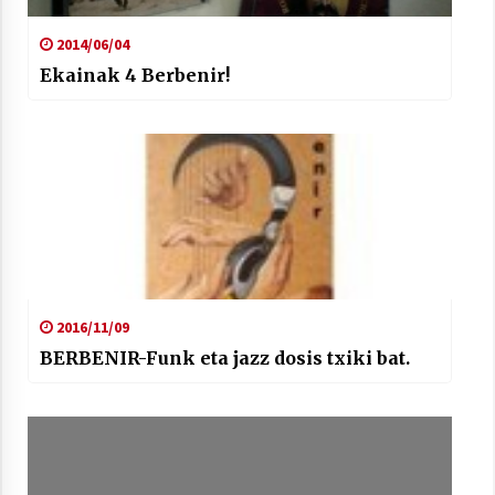
2014/06/04
Ekainak 4 Berbenir!
2016/11/09
BERBENIR-Funk eta jazz dosis txiki bat.