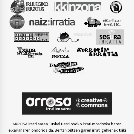
ARROSA irrati sarea Euskal Herri osoko irrati mordoxka baten
elkarlanaren ondorioa da. Bertan biltzen garen irrati gehienak txiki