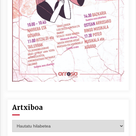
Artxiboa
Artxiboa