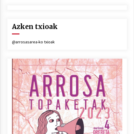
Azken txioak
@arrosasarea-ko txioak