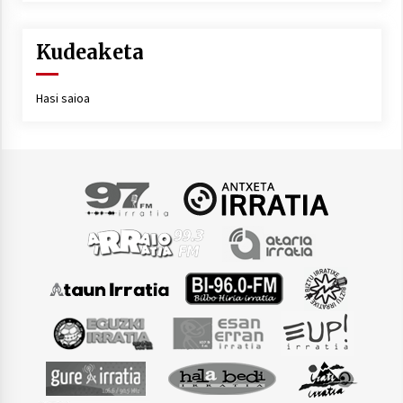
Kudeaketa
Hasi saioa