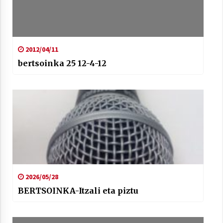
2021/07/01
2012/04/11
bertsoinka 25 12-4-12
Arrosaren laburpen bideoa Hamaika
Telebistaren eskutik
2021/06/30
2026/05/28
BERTSOINKA-Itzali eta piztu