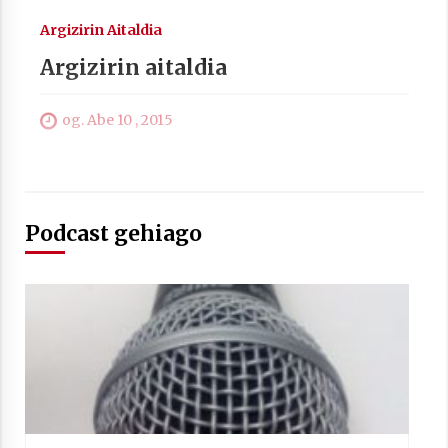
Arrosa sareko IX. topaketak!
Argizirin Aitaldia
2021/10/13
Argizirin aitaldia
Azaroak 6 Iurretan Arrosa sarearen
og. Abe 10 , 2015
IX. topaketak
2021/10/04
Podcast gehiago
Segura irratian Arrosaren 20 urteez
2021/07/22
Arrosari buruzko erreportaia
2021/07/16