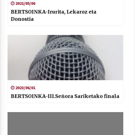
2021/05/06
BERTSOINKA-Irurita, Lekaroz eta
Donostia
Berria egunkarian elkarrizketa
Arrosaren 20 urteez
2021/07/06
Hala Bedi irratiko Hizpidea saioan
Arrosaren 20 urteez
2021/07/03
2023/06/01
BERTSOINKA-III.Señora Sariketako finala
Zebrabidearen denboraldi amaiera
EHZtik