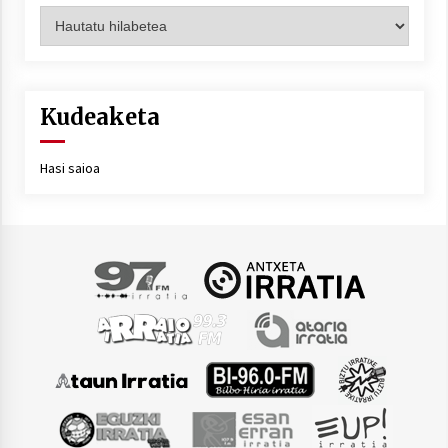
Artxiboa
Kudeaketa
Hasi saioa