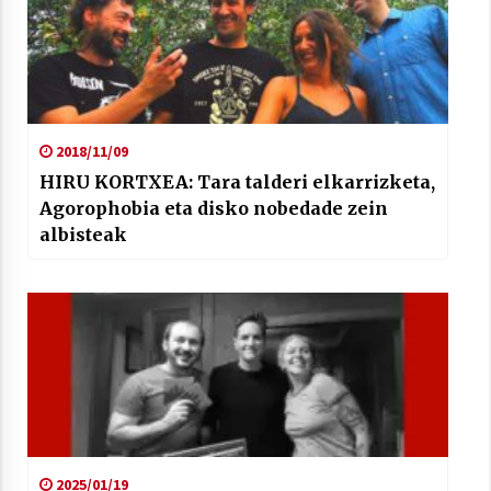
2018/11/09
HIRU KORTXEA: Tara talderi elkarrizketa,
Agorophobia eta disko nobedade zein
albisteak
2025/01/19