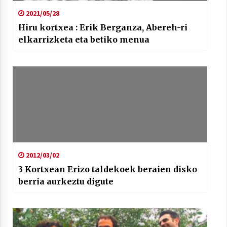
2021/05/28
Hiru kortxea : Erik Berganza, Abereh-ri
elkarrizketa eta betiko menua
2012/03/02
3 Kortxean Erizo taldekoek beraien disko
berria aurkeztu digute