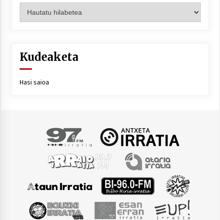
Artxiboa
Kudeaketa
Hasi saioa