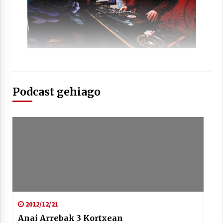
Arrosaren laburpen bideoa Hamaika
Telebistaren eskutik
2021/06/30
Podcast gehiago
2012/12/21
Anai Arrebak 3 Kortxean