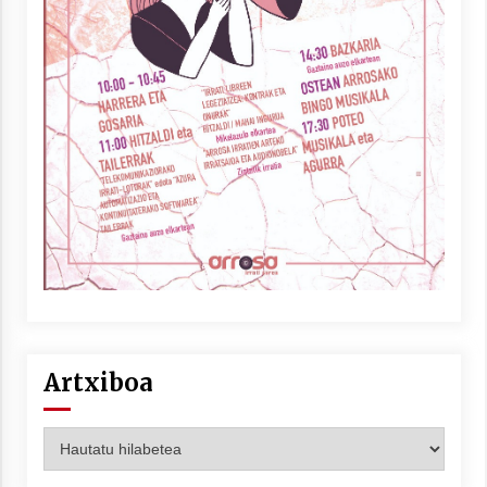
Artxiboa
Artxiboa