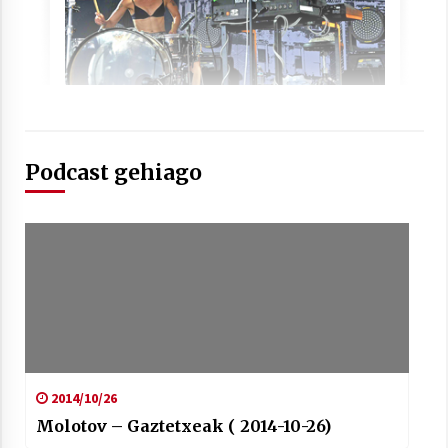
Berria egunkarian elkarrizketa
Arrosaren 20 urteez
2021/07/06
Podcast gehiago
Hala Bedi irratiko Hizpidea saioan
Arrosaren 20 urteez
2021/07/03
Zebrabidearen denboraldi amaiera
2014/10/26
EHZtik
Molotov – Gaztetxeak ( 2014-10-26)
2021/07/01