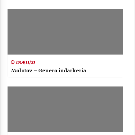
Arrosaren laburpen bideoa Hamaika
Telebistaren eskutik
2021/06/30
2014/11/23
Molotov – Genero indarkeria