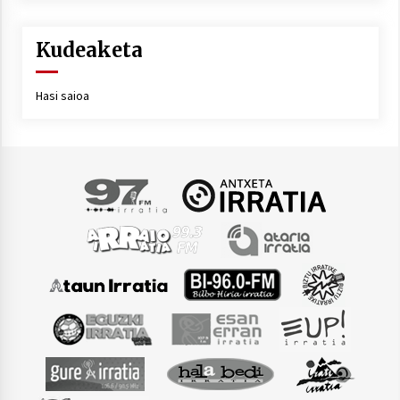
Kudeaketa
Hasi saioa