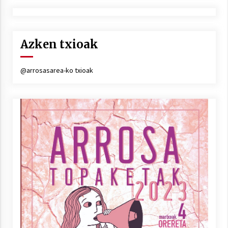
Azken txioak
@arrosasarea-ko txioak