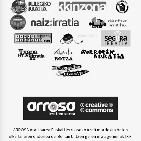
ARROSA irrati sarea Euskal Herri osoko irrati mordoxka baten
elkarlanaren ondorioa da. Bertan biltzen garen irrati gehienak txiki