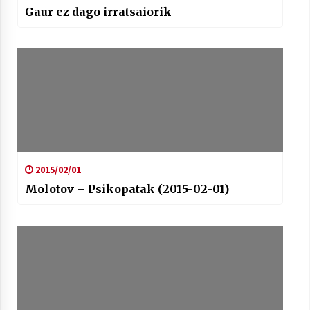
Gaur ez dago irratsaiorik
Arrosaren laburpen bideoa Hamaika
Telebistaren eskutik
2021/06/30
2015/02/01
Molotov – Psikopatak (2015-02-01)