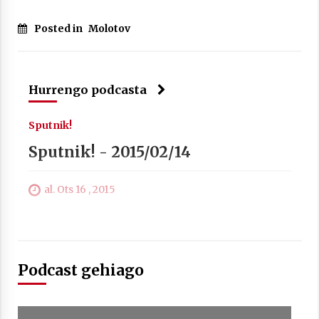
Arrosa sareko IX. topaketak!
2021/10/13
Posted in
Molotov
Azaroak 6 Iurretan Arrosa sarearen
IX. topaketak
Hurrengo podcasta
2021/10/04
Sputnik!
Sputnik! - 2015/02/14
Segura irratian Arrosaren 20 urteez
2021/07/22
al. Ots 16 , 2015
Arrosari buruzko erreportaia
Podcast gehiago
2021/07/16