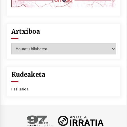
Artxiboa
Artxiboa
Kudeaketa
Hasi saioa