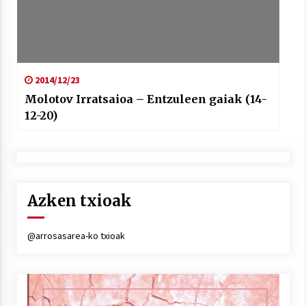
2014/12/23
Molotov Irratsaioa – Entzuleen gaiak (14-
12-20)
Azken txioak
@arrosasarea-ko txioak