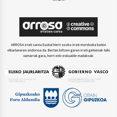
ARROSA irrati sarea Euskal Herri osoko irrati mordoxka baten
elkarlanaren ondorioa da. Bertan biltzen garen irrati gehienak txiki
xamarrak gara, herri edo eskualde mailakoak.