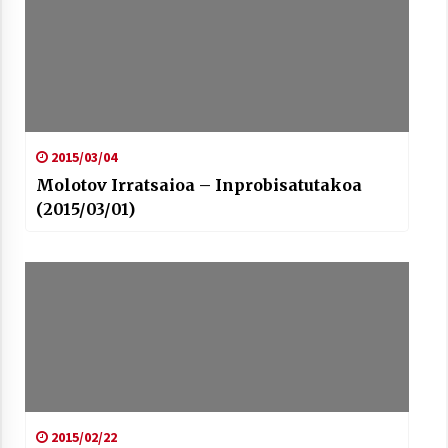
Berria egunkarian elkarrizketa
Arrosaren 20 urteez
2021/07/06
2015/03/04
Molotov Irratsaioa – Inprobisatutakoa
Hala Bedi irratiko Hizpidea saioan
Arrosaren 20 urteez
(2015/03/01)
2021/07/03
Zebrabidearen denboraldi amaiera
EHZtik
2021/07/01
2015/02/22