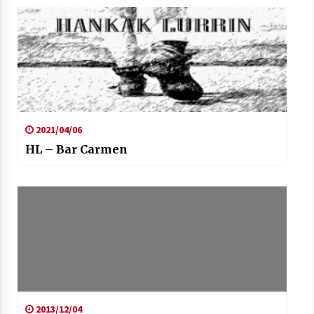
Berria egunkarian elkarrizketa
Arrosaren 20 urteez
2021/07/06
2021/04/06
Hala Bedi irratiko Hizpidea saioan
Arrosaren 20 urteez
HL – Bar Carmen
2021/07/03
Zebrabidearen denboraldi amaiera
EHZtik
2021/07/01
2013/12/04