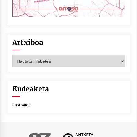
Artxiboa
Artxiboa
Kudeaketa
Hasi saioa