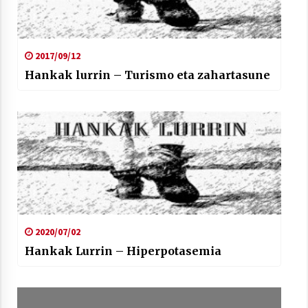
2017/09/12
Hankak lurrin – Turismo eta zahartasune
2020/07/02
Hankak Lurrin – Hiperpotasemia