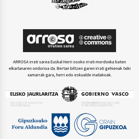
ARROSA irrati sarea Euskal Herri osoko irrati mordoxka baten
elkarlanaren ondorioa da. Bertan biltzen garen irrati gehienak txiki
xamarrak gara, herri edo eskualde mailakoak.