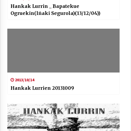
Hankak Lurrin _ Bapatekue
Ogruekin(Iñaki Segurola)(13/12/04))
Arrosaren laburpen bideoa Hamaika
Telebistaren eskutik
2021/06/30
2013/10/14
Hankak Lurrien 20131009