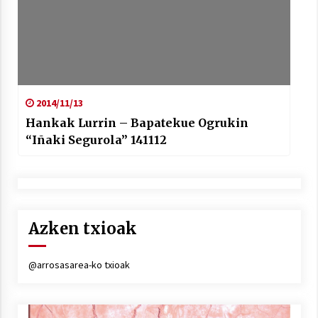
2014/11/13
Hankak Lurrin – Bapatekue Ogrukin
“Iñaki Segurola” 141112
Azken txioak
@arrosasarea-ko txioak