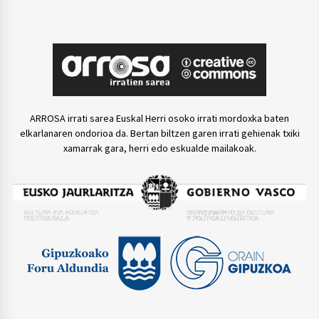
ARROSA irrati sarea Euskal Herri osoko irrati mordoxka baten
elkarlanaren ondorioa da. Bertan biltzen garen irrati gehienak txiki
xamarrak gara, herri edo eskualde mailakoak.