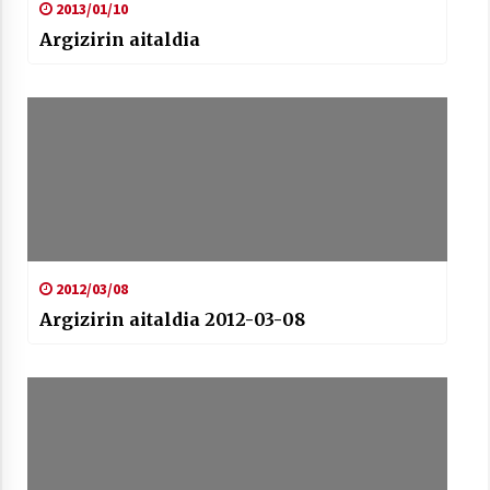
2013/01/10
Argizirin aitaldia
Arrosaren laburpen bideoa Hamaika
Telebistaren eskutik
2021/06/30
2012/03/08
Argizirin aitaldia 2012-03-08