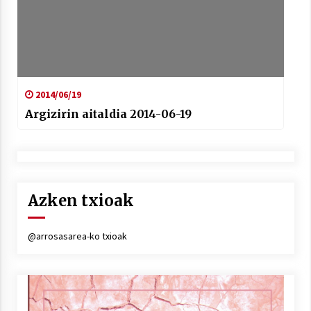
2014/06/19
Argizirin aitaldia 2014-06-19
Azken txioak
@arrosasarea-ko txioak