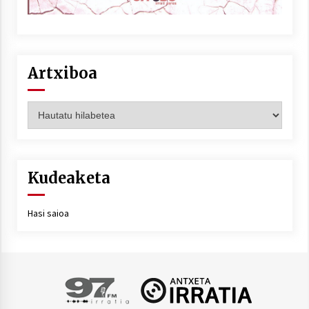
Artxiboa
Artxiboa
Kudeaketa
Hasi saioa