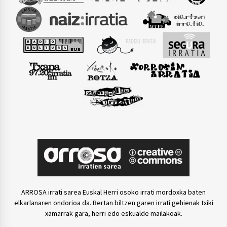
ARROSA irrati sarea Euskal Herri osoko irrati mordoxka baten
elkarlanaren ondorioa da. Bertan biltzen garen irrati gehienak txiki
xamarrak gara, herri edo eskualde mailakoak.