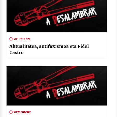
Arrosaren laburpen bideoa Hamaika
2017/11/21
Telebistaren eskutik
Aktualitatea, antifaxismoa eta Fidel
2021/06/30
Castro
2021/06/02