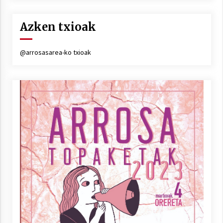
Azken txioak
@arrosasarea-ko txioak