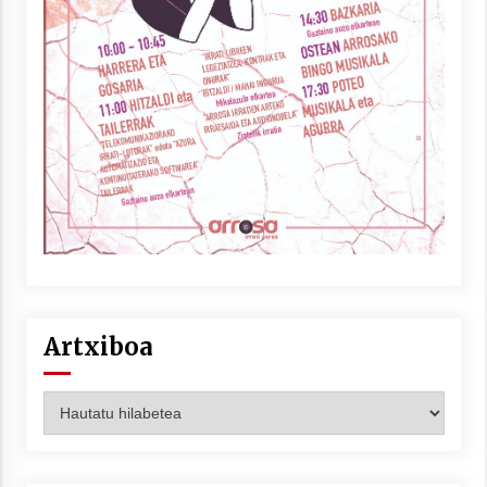
Artxiboa
Artxiboa