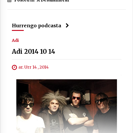
Arrosa sareko IX. topaketak!
2021/10/13
Hurrengo podcasta
Azaroak 6 Iurretan Arrosa sarearen
IX. topaketak
Adi
2021/10/04
Adi 2014 10 14
Segura irratian Arrosaren 20 urteez
ar. Urr 14 , 2014
2021/07/22
Arrosari buruzko erreportaia
2021/07/16