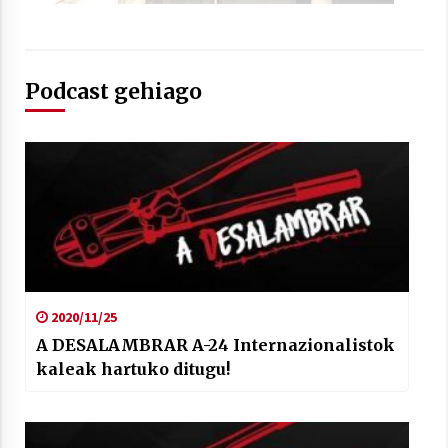
Podcast gehiago
Berria egunkarian elkarrizketa
Arrosaren 20 urteez
2021/07/06
Hala Bedi irratiko Hizpidea saioan
Arrosaren 20 urteez
2021/07/03
2020/11/25
A DESALAMBRAR A-24 Internazionalistok
kaleak hartuko ditugu!
Zebrabidearen denboraldi amaiera
EHZtik
2021/07/01