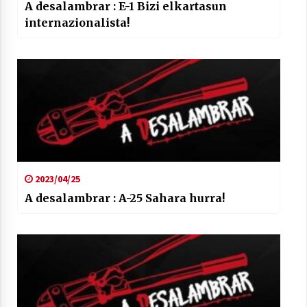
A desalambrar : E-1 Bizi elkartasun
internazionalista!
2023/04/25
A desalambrar : A-25 Sahara hurra!