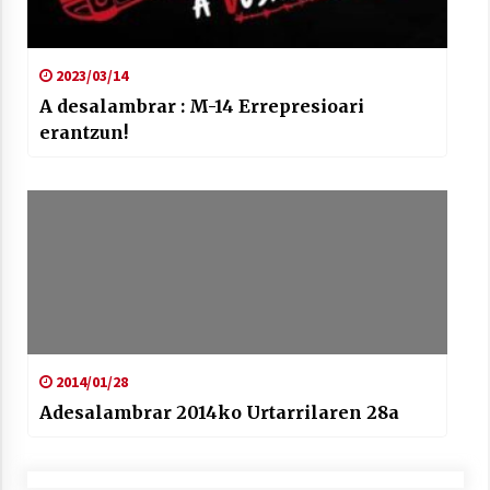
2023/03/14
A desalambrar : M-14 Errepresioari
erantzun!
2014/01/28
Adesalambrar 2014ko Urtarrilaren 28a