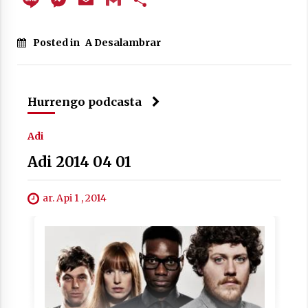
Arrosa sareko IX. topaketak!
2021/10/13
Posted in
A Desalambrar
Azaroak 6 Iurretan Arrosa sarearen
IX. topaketak
Hurrengo podcasta
2021/10/04
Adi
Segura irratian Arrosaren 20 urteez
Adi 2014 04 01
2021/07/22
ar. Api 1 , 2014
Arrosari buruzko erreportaia
2021/07/16