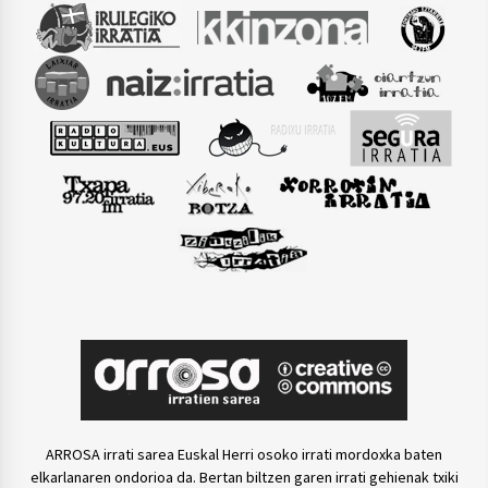
ARROSA irrati sarea Euskal Herri osoko irrati mordoxka baten
elkarlanaren ondorioa da. Bertan biltzen garen irrati gehienak txiki