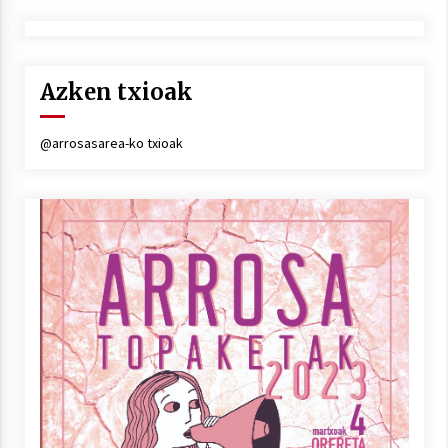
Azken txioak
@arrosasarea-ko txioak