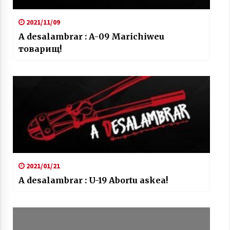
2021/11/09
A desalambrar : A-09 Marichiweu
товарищ!
2021/01/21
A desalambrar : U-19 Abortu askea!