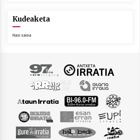
Kudeaketa
Hasi saioa