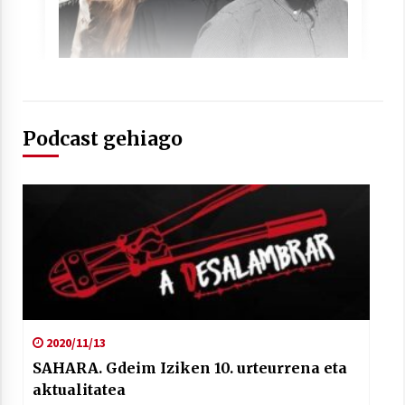
Berria egunkarian elkarrizketa
Arrosaren 20 urteez
Podcast gehiago
2021/07/06
Hala Bedi irratiko Hizpidea saioan
Arrosaren 20 urteez
2021/07/03
2020/11/13
Zebrabidearen denboraldi amaiera
SAHARA. Gdeim Iziken 10. urteurrena eta
EHZtik
aktualitatea