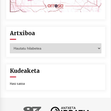
Artxiboa
Artxiboa
Kudeaketa
Hasi saioa