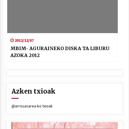
2012/12/07
MBIM- AGURAINEKO DISKA TA LIBURU
AZOKA 2012
Azken txioak
@arrosasarea-ko txioak