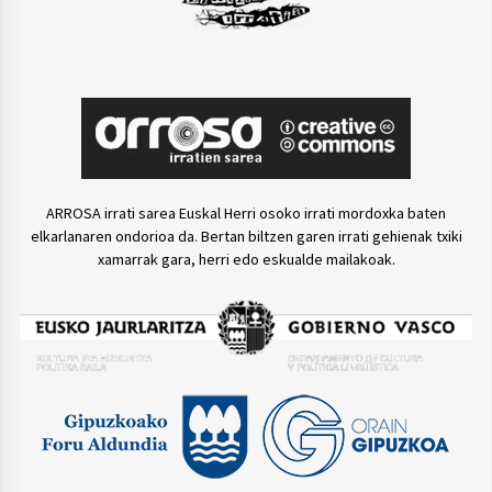
ARROSA irrati sarea Euskal Herri osoko irrati mordoxka baten
elkarlanaren ondorioa da. Bertan biltzen garen irrati gehienak txiki
xamarrak gara, herri edo eskualde mailakoak.