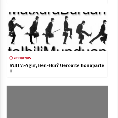
2013/07/05
MBIM-Agur, Ben-Hur? Geroarte Bonaparte
!!