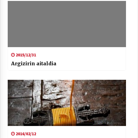
Berria egunkarian elkarrizketa
Arrosaren 20 urteez
2021/07/06
2015/12/31
Argizirin aitaldia
Hala Bedi irratiko Hizpidea saioan
Arrosaren 20 urteez
2021/07/03
Zebrabidearen denboraldi amaiera
EHZtik
2016/02/12