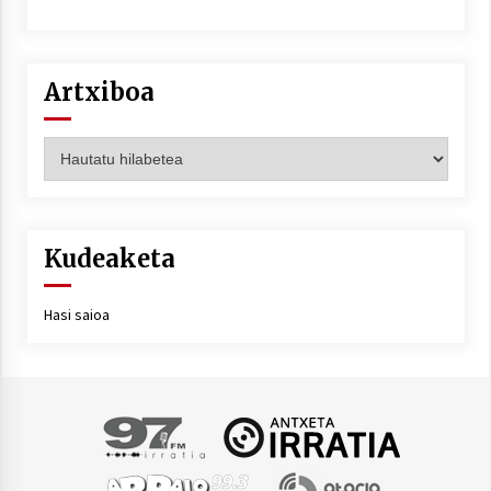
Artxiboa
Artxiboa
Kudeaketa
Hasi saioa