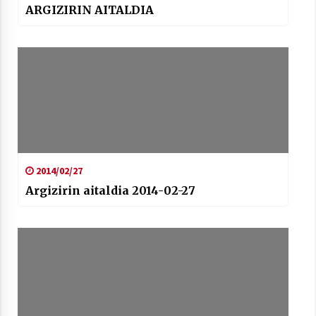
2021/07/01
ARGIZIRIN AITALDIA
Arrosaren laburpen bideoa Hamaika
Telebistaren eskutik
2021/06/30
2014/02/27
Argizirin aitaldia 2014-02-27