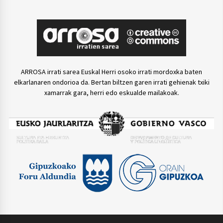
ARROSA irrati sarea Euskal Herri osoko irrati mordoxka baten
elkarlanaren ondorioa da. Bertan biltzen garen irrati gehienak txiki
xamarrak gara, herri edo eskualde mailakoak.