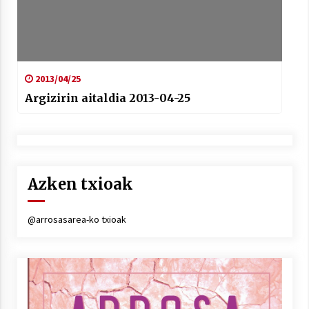
2013/04/25
Argizirin aitaldia 2013-04-25
Azken txioak
@arrosasarea-ko txioak