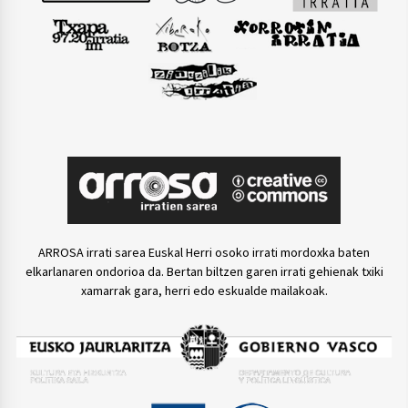
ARROSA irrati sarea Euskal Herri osoko irrati mordoxka baten
elkarlanaren ondorioa da. Bertan biltzen garen irrati gehienak txiki
xamarrak gara, herri edo eskualde mailakoak.