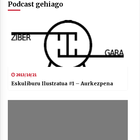
Podcast gehiago
2013/10/21
Eskuliburu Ilustratua #1 – Aurkezpena