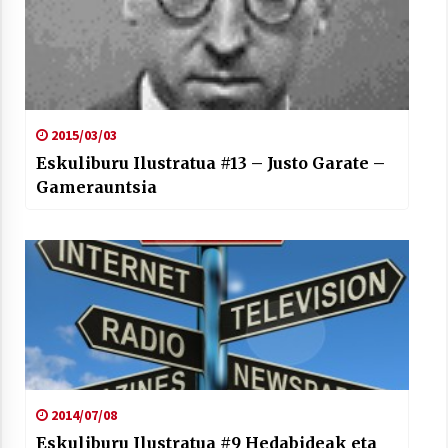
2015/03/03
Eskuliburu Ilustratua #13 – Justo Garate –
Gamerauntsia
2014/07/08
Eskuliburu Ilustratua #9 Hedabideak eta