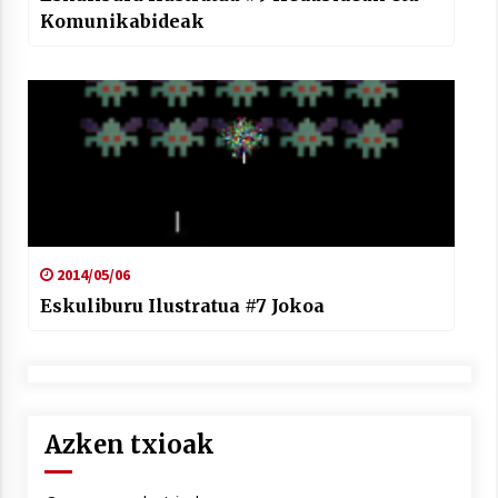
Komunikabideak
2014/05/06
Eskuliburu Ilustratua #7 Jokoa
Azken txioak