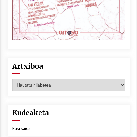
Artxiboa
Artxiboa
Kudeaketa
Hasi saioa