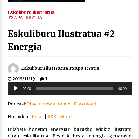
2021/11/25
Eskuliburu ilustratua
TXAPA IRRATIA
Eskuliburu Ilustratua #2
Energia
Mahai-ingurua: irratia, podcastak
eta ondoren zer?
2021/11/12
Eskuliburu ilustratua Txapa Irratia
2013/11/19
1
Soinu
00:00
00:00
erreproduzigailua
Podcast:
Play in new window
|
Download
Arrosaren IX. Topaketak – Mila
esker guztioi!
Harpidetu:
Email
|
RSS
|
More
2021/11/11
Hilabete honetan energiari buruzko edukiz ilustratu
dugu eskuliburua. Besteak beste: energia generazio