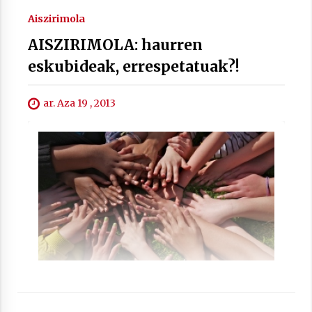
Aiszirimola
AISZIRIMOLA: haurren
eskubideak, errespetatuak?!
ar. Aza 19 , 2013