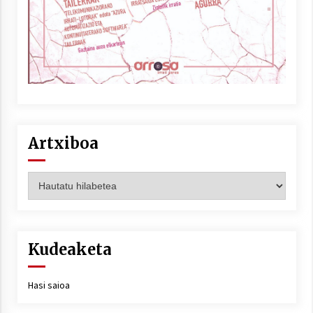
Artxiboa
Artxiboa
Kudeaketa
Hasi saioa