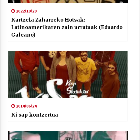
2022/10/20
Kartzela Zaharreko Hotsak:
Latinoamerikaren zain urratuak (Eduardo
Galeano)
2014/06/24
Ki sap kontzertua