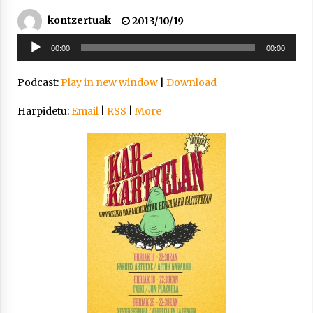
inguruko tailerraren audioa
kontzertuak
2013/10/19
2021/11/25
Soinu
00:00
00:00
erreproduzigailua
Podcast:
Play in new window
|
Download
Harpidetu:
Email
|
RSS
|
More
Mahai-ingurua: irratia, podcastak
eta ondoren zer?
2021/11/12
Arrosaren IX. Topaketak – Mila
esker guztioi!
2021/11/11