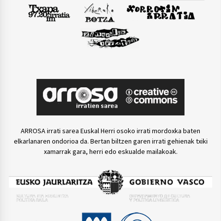
ARROSA irrati sarea Euskal Herri osoko irrati mordoxka baten
elkarlanaren ondorioa da. Bertan biltzen garen irrati gehienak txiki
xamarrak gara, herri edo eskualde mailakoak.