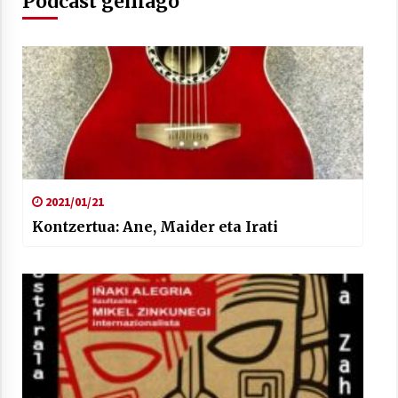
Podcast gehiago
2021/07/01
Arrosaren laburpen bideoa Hamaika
Telebistaren eskutik
2021/06/30
2021/01/21
Kontzertua: Ane, Maider eta Irati