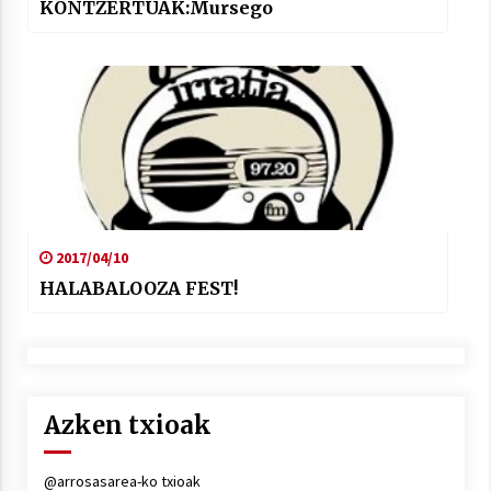
KONTZERTUAK:Mursego
2017/04/10
HALABALOOZA FEST!
Azken txioak
@arrosasarea-ko txioak