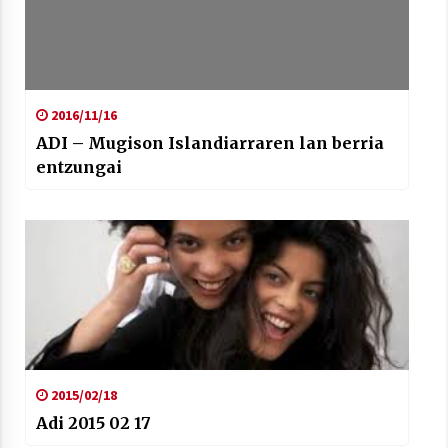
2021/07/01
2016/11/16
ADI – Mugison Islandiarraren lan berria
Arrosaren laburpen bideoa Hamaika
entzungai
Telebistaren eskutik
2021/06/30
2015/02/18
Adi 2015 02 17