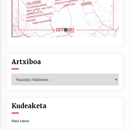
Artxiboa
Artxiboa
Kudeaketa
Hasi saioa