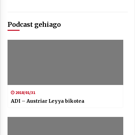
Podcast gehiago
Berria egunkarian elkarrizketa
Arrosaren 20 urteez
2021/07/06
Hala Bedi irratiko Hizpidea saioan
Arrosaren 20 urteez
2021/07/03
2018/01/31
ADI – Austriar Leyya bikotea
Zebrabidearen denboraldi amaiera
EHZtik