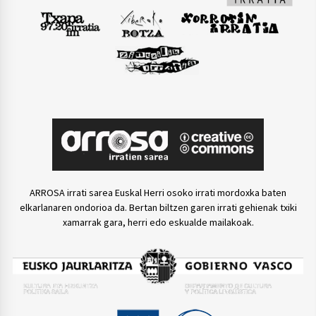
ARROSA irrati sarea Euskal Herri osoko irrati mordoxka baten
elkarlanaren ondorioa da. Bertan biltzen garen irrati gehienak txiki
xamarrak gara, herri edo eskualde mailakoak.