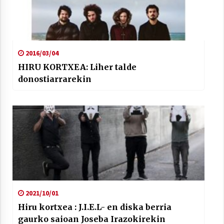
2021/07/01
2016/03/04
HIRU KORTXEA: Liher talde
Arrosaren laburpen bideoa Hamaika
donostiarrarekin
Telebistaren eskutik
2021/06/30
2021/10/01
Hiru kortxea : J.I.E.L- en diska berria
gaurko saioan Joseba Irazokirekin