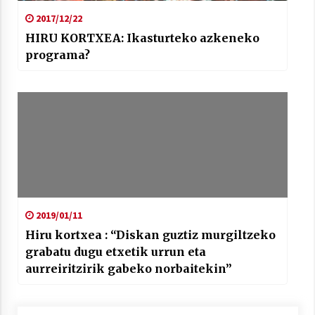
2017/12/22
HIRU KORTXEA: Ikasturteko azkeneko
programa?
2019/01/11
Hiru kortxea : “Diskan guztiz murgiltzeko
grabatu dugu etxetik urrun eta
aurreiritzirik gabeko norbaitekin”