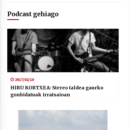
Podcast gehiago
Berria egunkarian elkarrizketa
Arrosaren 20 urteez
2021/07/06
Hala Bedi irratiko Hizpidea saioan
Arrosaren 20 urteez
2021/07/03
2017/02/10
HIRU KORTXEA: Stereo taldea gaurko
gonbidatuak irratsaioan
Zebrabidearen denboraldi amaiera
EHZtik