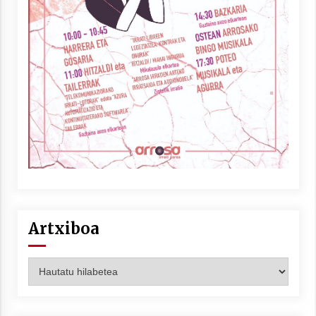
Artxiboa
Artxiboa