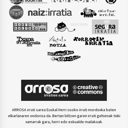
ARROSA irrati sarea Euskal Herri osoko irrati mordoxka baten
elkarlanaren ondorioa da. Bertan biltzen garen irrati gehienak txiki
xamarrak gara, herri edo eskualde mailakoak.