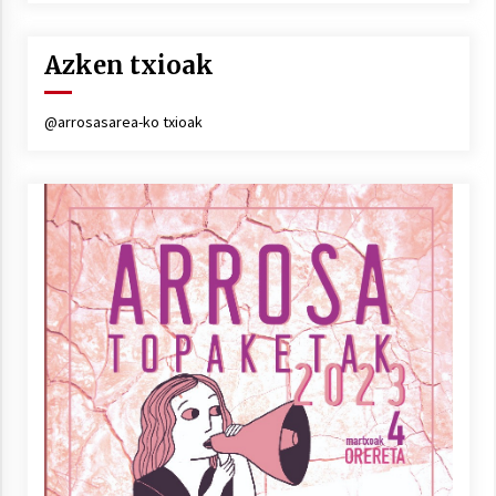
Azken txioak
@arrosasarea-ko txioak