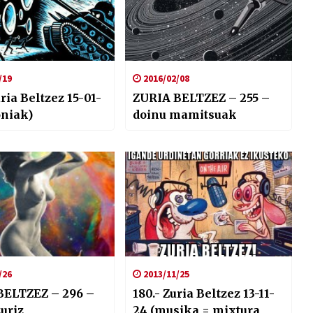
/19
2016/02/08
uria Beltzez 15-01-
ZURIA BELTZEZ – 255 –
oniak)
doinu mamitsuak
/26
2013/11/25
BELTZEZ – 296 –
180.- Zuria Beltzez 13-11-
zuriz
24 (musika = mixtura