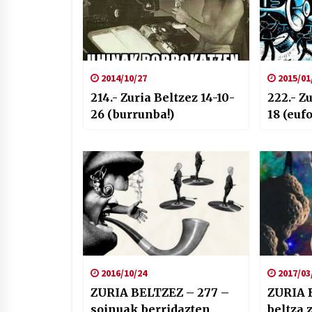
2014/10/27
2015/01
214.- Zuria Beltzez 14-10-
222.- Z
26 (burrunba!)
18 (euf
2016/10/24
2017/03
ZURIA BELTZEZ – 277 –
ZURIA 
soinuak berridazten
beltza 