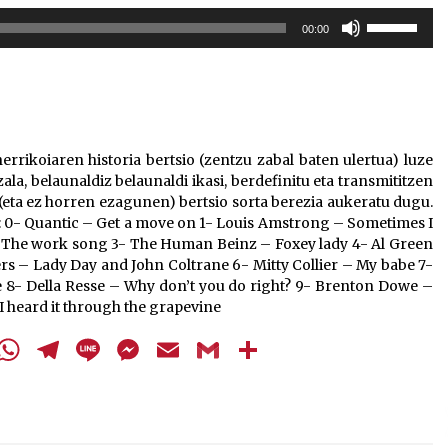
Arrosa sareko IX. topaketak!
Erabili
00:00
gora/behera
2021/10/13
gezi-
teklak
bolumena
Arrosari buruzko erreportaia
igotzeko
2021/07/16
edo
rrikoiaren historia bertsio (zentzu zabal baten ulertua) luze
jaisteko.
ala, belaunaldiz belaunaldi ikasi, berdefinitu eta transmititzen
(eta ez horren ezagunen) bertsio sorta berezia aukeratu dugu.
: 0- Quantic – Get a move on 1- Louis Amstrong – Sometimes I
 – The work song 3- The Human Beinz – Foxey lady 4- Al Green
rs – Lady Day and John Coltrane 6- Mitty Collier – My babe 7-
Zebrabidearen denboraldi
 8- Della Resse – Why don’t you do right? 9- Brenton Dowe –
amaiera EHZtik
 heard it through the grapevine
2021/07/01
cebook
Twitter
WhatsApp
Telegram
Line
Messenger
Email
Gmail
Share