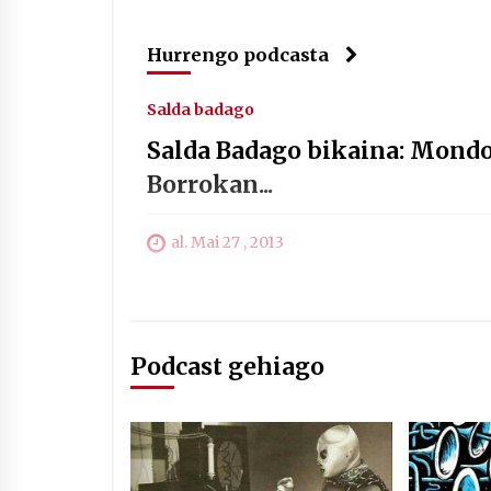
Hurrengo podcasta
Salda badago
Salda Badago bikaina: Mondo
Borrokan...
al. Mai 27 , 2013
Podcast gehiago