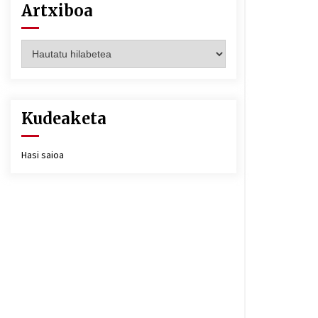
Artxiboa
Artxiboa
Kudeaketa
Hasi saioa