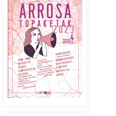
Azaroak 6 Iurretan Arrosa
sarearen IX. topaketak
2021/10/04
Berria egunkarian
elkarrizketa Arrosaren 20
urteez
2021/07/06
Arrosaren laburpen bideoa
Hamaika Telebistaren eskutik
2021/06/30