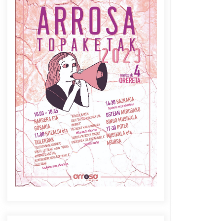
Azaroak 6 Iurretan Arrosa
sarearen IX. topaketak
2021/10/04
Berria egunkarian
elkarrizketa Arrosaren 20
urteez
2021/07/06
Arrosaren laburpen bideoa
Hamaika Telebistaren eskutik
2021/06/30