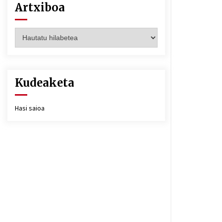
Artxiboa
Artxiboa
Kudeaketa
Hasi saioa