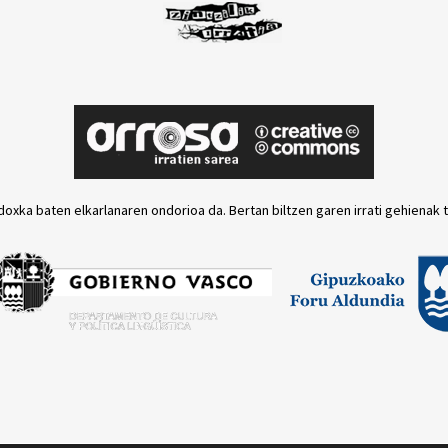
doxka baten elkarlanaren ondorioa da. Bertan biltzen garen irrati gehienak 