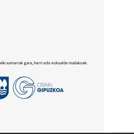
txiki xamarrak gara, herri edo eskualde mailakoak.