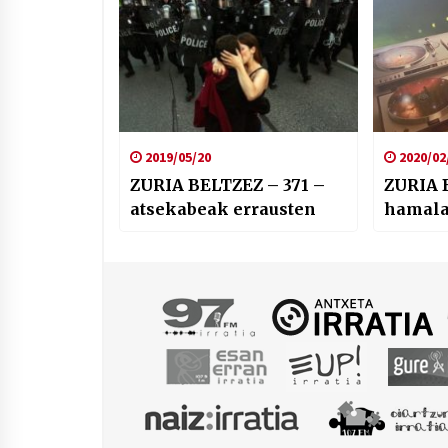
2019/05/20
2020/02
ZURIA BELTZEZ – 371 –
ZURIA 
atsekabeak errausten
hamala