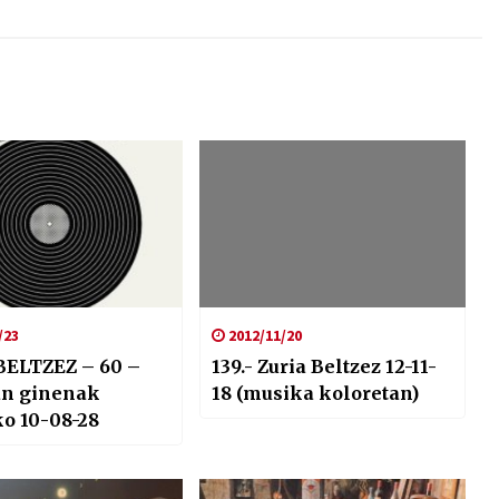
/23
2012/11/20
BELTZEZ – 60 –
139.- Zuria Beltzez 12-11-
an ginenak
18 (musika koloretan)
o 10-08-28