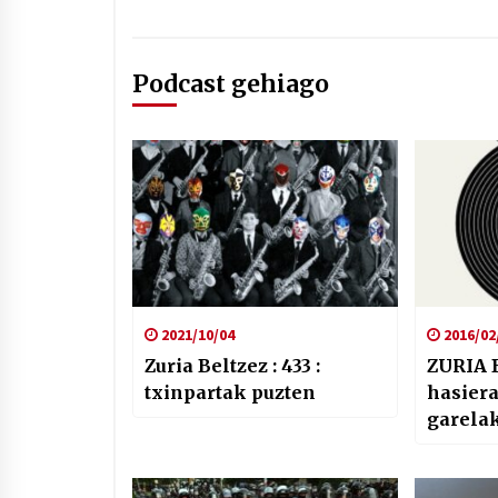
Podcast gehiago
2021/10/04
2016/02
Zuria Beltzez : 433 :
ZURIA 
txinpartak puzten
hasier
garelak