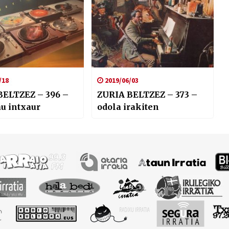
/18
2019/06/03
BELTZEZ – 396 –
ZURIA BELTZEZ – 373 –
u intxaur
odola irakiten