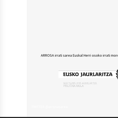
ARROSA irrati sarea Euskal Herri osoko irrati mor
TWITTER @arrosasarea