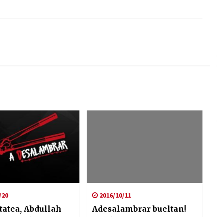
/20
2016/10/11
tatea, Abdullah
Adesalambrar bueltan!