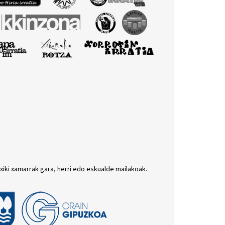
txiki xamarrak gara, herri edo eskualde mailakoak.