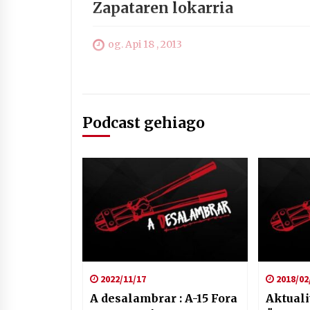
Zapataren lokarria
og. Api 18 , 2013
Podcast gehiago
2022/11/17
2018/02
A desalambrar : A-15 Fora
Aktuali