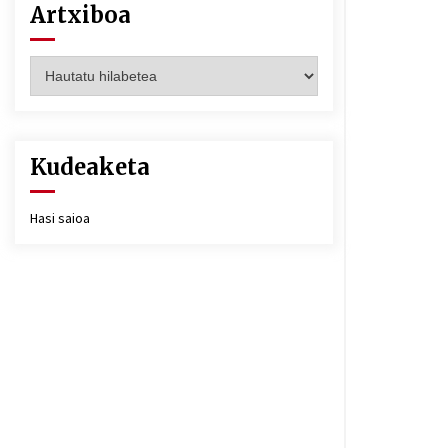
Artxiboa
Artxiboa
Kudeaketa
Hasi saioa