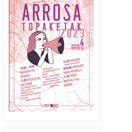
Azaroak 6 Iurretan Arrosa
sarearen IX. topaketak
2021/10/04
Berria egunkarian
elkarrizketa Arrosaren 20
urteez
2021/07/06
Arrosaren laburpen bideoa
Hamaika Telebistaren eskutik
2021/06/30