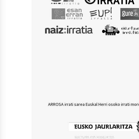
ARROSA irrati sarea Euskal Herri osoko irrati mor