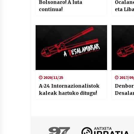
Bolsonaro! A luta
Öcalan
continua!
eta Lib
2020/11/25
2017/09
A-24 Intornazionalistok
Denbora
kaleak hartuko ditugu!
Desala