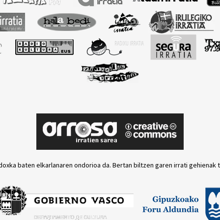
(Gazteleraz)
doxka baten elkarlanaren ondorioa da. Bertan biltzen garen irrati gehienak 