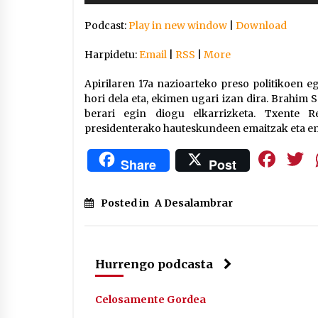
Arrosaren IX. Topaketak –
Podcast:
Play in new window
|
Download
Mila esker guztioi!
2021/11/11
Harpidetu:
Email
|
RSS
|
More
Segura irratian Arrosaren 20
Apirilaren 17a nazioarteko preso politikoen 
urteez
hori dela eta, ekimen ugari izan dira. Brahim
berari egin diogu elkarrizketa. Txente R
2021/07/22
presidenterako hauteskundeen emaitzak eta em
Fa
Share
Post
Hala Bedi irratiko Hizpidea
Posted in
A Desalambrar
saioan Arrosaren 20 urteez
2021/07/03
Hurrengo podcasta
Celosamente Gordea