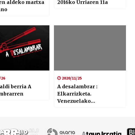
en aldeko martxa
2016ko Urriaren 11a
ano
/26
2020/11/25
ldi berria A
A desalambrar :
mbrarren
Elkarrizketa.
Venezuelako
Hauteskundeei buruz
Erika Farías Peña
Caracaseko
alkatearekin.