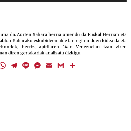
Arrosa sareko IX. topaketak!
gezi-
teklak
2021/10/13
bolumena
igotzeko
edo
Arrosari buruzko erreportaia
eguna da. Aurten Sahara herria omendu da Euskal Herrian eta
jaisteko.
 Sabbar Saharako eskubideen alde lan egiten duen kidea da eta
2021/07/16
ekondok, berriz, apirilaren 14an Venezuelan izan ziren
an diren gertakariak analizatu dizkigu.
cebook
Twitter
WhatsApp
Telegram
Line
Messenger
Email
Gmail
Share
Zebrabidearen denboraldi
amaiera EHZtik
2021/07/01