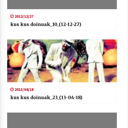
2012/12/27
kus kus doinuak_10_(12-12-27)
2013/04/18
kus kus doinuak_23_(13-04-18)