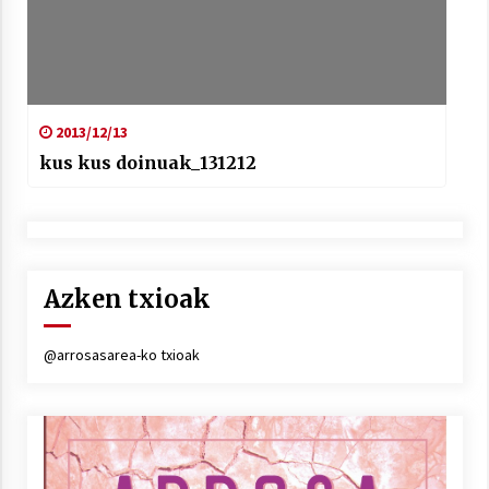
2013/12/13
kus kus doinuak_131212
Azken txioak
@arrosasarea-ko txioak