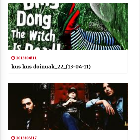
Arrosaren laburpen bideoa Hamaika
Telebistaren eskutik
2021/06/30
2013/04/11
kus kus doinuak_22_(13-04-11)
2013/05/17