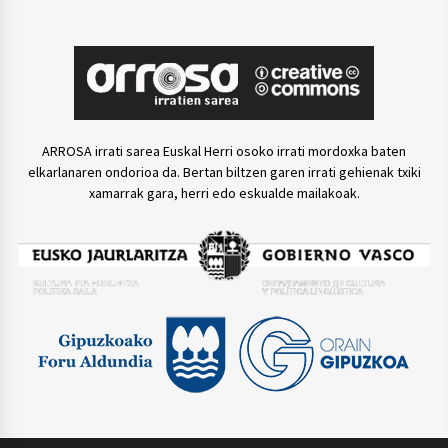
ARROSA irrati sarea Euskal Herri osoko irrati mordoxka baten
elkarlanaren ondorioa da. Bertan biltzen garen irrati gehienak txiki
xamarrak gara, herri edo eskualde mailakoak.