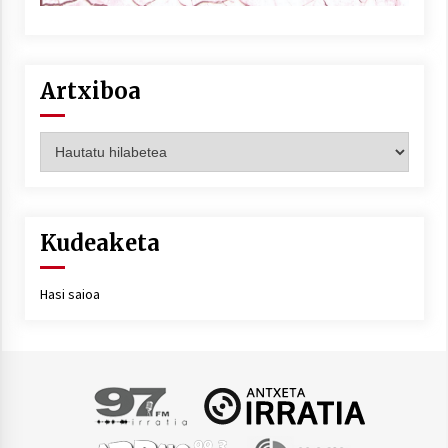
Artxiboa
Artxiboa
Kudeaketa
Hasi saioa