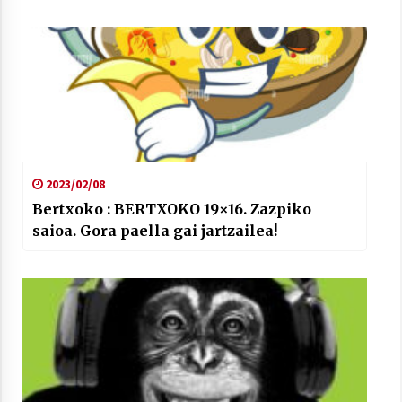
Arrosaren laburpen bideoa Hamaika
Telebistaren eskutik
2021/06/30
2023/02/08
Bertxoko : BERTXOKO 19×16. Zazpiko
saioa. Gora paella gai jartzailea!