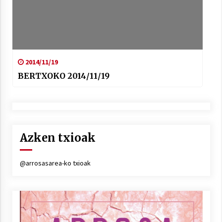
2014/11/19
BERTXOKO 2014/11/19
Azken txioak
@arrosasarea-ko txioak