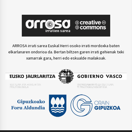
ARROSA irrati sarea Euskal Herri osoko irrati mordoxka baten
elkarlanaren ondorioa da. Bertan biltzen garen irrati gehienak txiki
xamarrak gara, herri edo eskualde mailakoak.