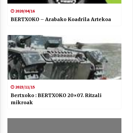
2020/04/16
BERTXOKO – Arabako Koadrila Artekoa
2023/11/15
Bertxoko : BERTXOKO 20×07. Ritzali
mikroak