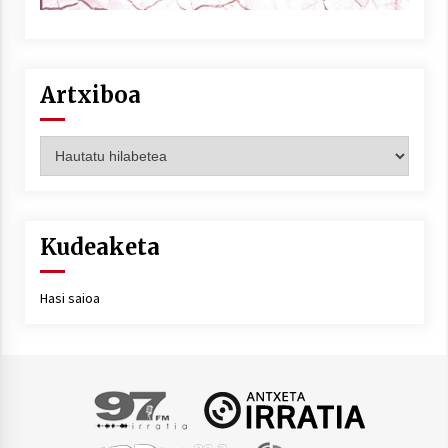
Artxiboa
Artxiboa
Kudeaketa
Hasi saioa